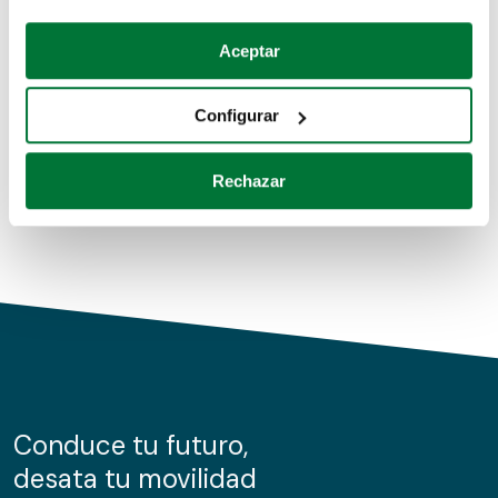
Coches de segunda mano
Si lo permite, también quisiéramos:
Aceptar
Recopilar información sobre su ubicación geográfica
Coches de km0
que puede tener una precisión de varios metros
Configurar
Coches de renting
Identificar su dispositivo analizándolo activamente
para buscar características específicas (huellas
Rechazar
digitales)
Obtenga más información sobre cómo se procesan sus
datos personales y establezca sus preferencias en la
sección de datos
. Puede cambiar o retirar su
consentimiento en cualquier momento en la Declaración
de cookies.
Las cookies de este sitio web se usan para personalizar
el contenido y los anuncios, ofrecer funciones de redes
sociales y analizar el tráfico. Además, compartimos
Conduce tu futuro,
información sobre el uso que haga del sitio web con
desata tu movilidad
nuestros partners de redes sociales, publicidad y análisis