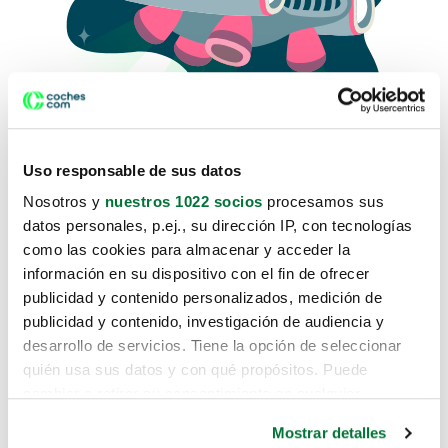
Uso responsable de sus datos
Nosotros y
nuestros 1022 socios
procesamos sus
datos personales, p.ej., su dirección IP, con tecnologías
como las cookies para almacenar y acceder la
Lo sentimos, no sabemos como
información en su dispositivo con el fin de ofrecer
te hemos traido hasta aquí.
publicidad y contenido personalizados, medición de
publicidad y contenido, investigación de audiencia y
desarrollo de servicios. Tiene la opción de seleccionar
Pero puedes encontrar el coche que estás
quién usa sus datos y con qué propósitos. Puede
buscando en alguno de estos enlaces:
cambiar o retirar su consentimiento en cualquier
momento desde la Declaración de cookies o clicando en
Coches nuevos
Mostrar detalles
el Menú de consentimiento.