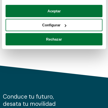
Coches de segunda mano
Si lo permite, también quisiéramos:
Aceptar
Recopilar información sobre su ubicación geográfica
Coches de km0
que puede tener una precisión de varios metros
Configurar
Coches de renting
Identificar su dispositivo analizándolo activamente
para buscar características específicas (huellas
Rechazar
digitales)
Obtenga más información sobre cómo se procesan sus
datos personales y establezca sus preferencias en la
sección de datos
. Puede cambiar o retirar su
consentimiento en cualquier momento en la Declaración
de cookies.
Las cookies de este sitio web se usan para personalizar
el contenido y los anuncios, ofrecer funciones de redes
sociales y analizar el tráfico. Además, compartimos
Conduce tu futuro,
información sobre el uso que haga del sitio web con
desata tu movilidad
nuestros partners de redes sociales, publicidad y análisis