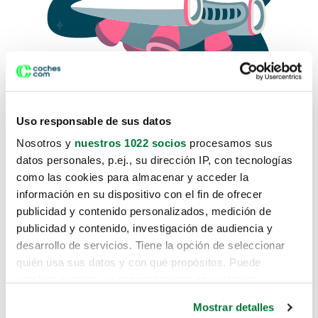
Uso responsable de sus datos
Nosotros y
nuestros 1022 socios
procesamos sus
datos personales, p.ej., su dirección IP, con tecnologías
como las cookies para almacenar y acceder la
Lo sentimos, no sabemos como
información en su dispositivo con el fin de ofrecer
te hemos traido hasta aquí.
publicidad y contenido personalizados, medición de
publicidad y contenido, investigación de audiencia y
desarrollo de servicios. Tiene la opción de seleccionar
Pero puedes encontrar el coche que estás
quién usa sus datos y con qué propósitos. Puede
buscando en alguno de estos enlaces:
cambiar o retirar su consentimiento en cualquier
momento desde la Declaración de cookies o clicando en
Coches nuevos
Mostrar detalles
el Menú de consentimiento.