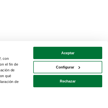
Aceptar
P, con
n el fin de
Configurar
gación de
con qué
Rechazar
laración de
Política de cookies
Contacto
 varios metros