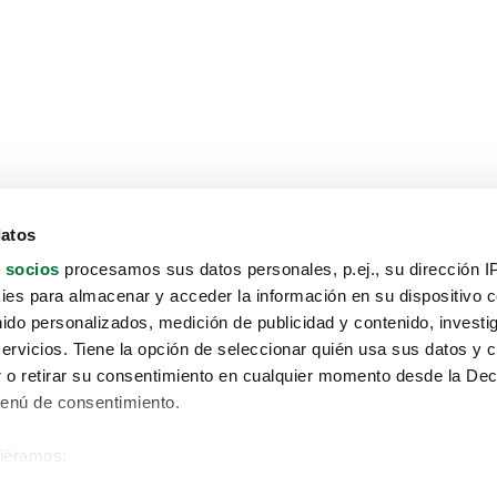
datos
 socios
procesamos sus datos personales, p.ej., su dirección I
es para almacenar y acceder la información en su dispositivo co
nido personalizados, medición de publicidad y contenido, investi
servicios. Tiene la opción de seleccionar quién usa sus datos y 
 o retirar su consentimiento en cualquier momento desde la Dec
Menú de consentimiento.
siéramos:
Aviso protección de datos
 sobre su ubicación geográfica que puede tener una precisión de