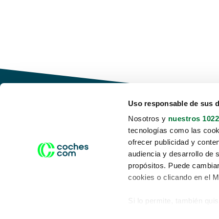
Uso responsable de sus 
Nosotros y
nuestros 1022
tecnologías como las cooki
Conduce tu futuro,
ofrecer publicidad y conte
desata tu movilidad
audiencia y desarrollo de 
propósitos. Puede cambiar
cookies o clicando en el 
Si lo permite, también qui
Acerca de nosotros
Aviso legal
Recopilar información