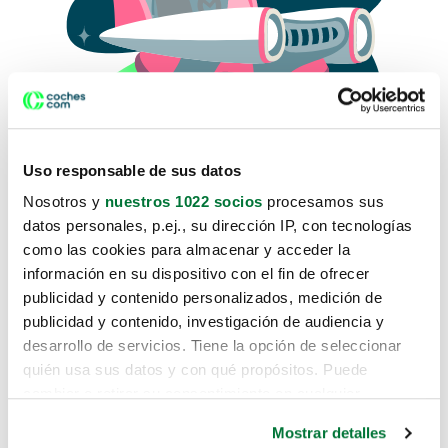
Uso responsable de sus datos
Nosotros y
nuestros 1022 socios
procesamos sus
datos personales, p.ej., su dirección IP, con tecnologías
como las cookies para almacenar y acceder la
Lo sentimos, no sabemos como
información en su dispositivo con el fin de ofrecer
te hemos traido hasta aquí.
publicidad y contenido personalizados, medición de
publicidad y contenido, investigación de audiencia y
desarrollo de servicios. Tiene la opción de seleccionar
Pero puedes encontrar el coche que estás
quién usa sus datos y con qué propósitos. Puede
buscando en alguno de estos enlaces:
cambiar o retirar su consentimiento en cualquier
momento desde la Declaración de cookies o clicando en
Coches nuevos
Mostrar detalles
el Menú de consentimiento.