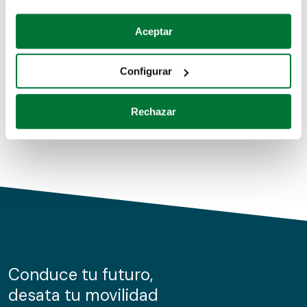
Coches de segunda mano
Si lo permite, también quisiéramos:
Aceptar
Recopilar información sobre su ubicación geográfica
Coches de km0
que puede tener una precisión de varios metros
Configurar
Coches de renting
Identificar su dispositivo analizándolo activamente
para buscar características específicas (huellas
Rechazar
digitales)
Obtenga más información sobre cómo se procesan sus
datos personales y establezca sus preferencias en la
sección de datos
. Puede cambiar o retirar su
consentimiento en cualquier momento en la Declaración
de cookies.
Las cookies de este sitio web se usan para personalizar
el contenido y los anuncios, ofrecer funciones de redes
sociales y analizar el tráfico. Además, compartimos
Conduce tu futuro,
información sobre el uso que haga del sitio web con
desata tu movilidad
nuestros partners de redes sociales, publicidad y análisis