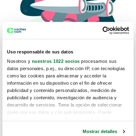
Uso responsable de sus datos
Nosotros y
nuestros 1022 socios
procesamos sus
datos personales, p.ej., su dirección IP, con tecnologías
como las cookies para almacenar y acceder la
Lo sentimos, no sabemos como
información en su dispositivo con el fin de ofrecer
te hemos traido hasta aquí.
publicidad y contenido personalizados, medición de
publicidad y contenido, investigación de audiencia y
desarrollo de servicios. Tiene la opción de seleccionar
Pero puedes encontrar el coche que estás
quién usa sus datos y con qué propósitos. Puede
buscando en alguno de estos enlaces:
cambiar o retirar su consentimiento en cualquier
momento desde la Declaración de cookies o clicando en
Coches nuevos
Mostrar detalles
el Menú de consentimiento.