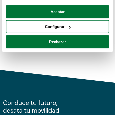
Coches de segunda mano
Si lo permite, también quisiéramos:
Aceptar
Recopilar información sobre su ubicación geográfica
Coches de km0
que puede tener una precisión de varios metros
Configurar
Coches de renting
Identificar su dispositivo analizándolo activamente
para buscar características específicas (huellas
Rechazar
digitales)
Obtenga más información sobre cómo se procesan sus
datos personales y establezca sus preferencias en la
sección de datos
. Puede cambiar o retirar su
consentimiento en cualquier momento en la Declaración
de cookies.
Las cookies de este sitio web se usan para personalizar
el contenido y los anuncios, ofrecer funciones de redes
sociales y analizar el tráfico. Además, compartimos
Conduce tu futuro,
información sobre el uso que haga del sitio web con
desata tu movilidad
nuestros partners de redes sociales, publicidad y análisis