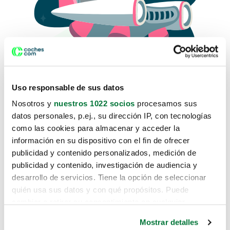
Uso responsable de sus datos
Nosotros y
nuestros 1022 socios
procesamos sus
datos personales, p.ej., su dirección IP, con tecnologías
como las cookies para almacenar y acceder la
Lo sentimos, no sabemos como
información en su dispositivo con el fin de ofrecer
te hemos traido hasta aquí.
publicidad y contenido personalizados, medición de
publicidad y contenido, investigación de audiencia y
desarrollo de servicios. Tiene la opción de seleccionar
Pero puedes encontrar el coche que estás
quién usa sus datos y con qué propósitos. Puede
buscando en alguno de estos enlaces:
cambiar o retirar su consentimiento en cualquier
momento desde la Declaración de cookies o clicando en
Coches nuevos
Mostrar detalles
el Menú de consentimiento.