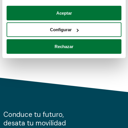
Coches de segunda mano
Si lo permite, también quisiéramos:
Aceptar
Recopilar información sobre su ubicación geográfica
Coches de km0
que puede tener una precisión de varios metros
Configurar
Coches de renting
Identificar su dispositivo analizándolo activamente
para buscar características específicas (huellas
Rechazar
digitales)
Obtenga más información sobre cómo se procesan sus
datos personales y establezca sus preferencias en la
sección de datos
. Puede cambiar o retirar su
consentimiento en cualquier momento en la Declaración
de cookies.
Las cookies de este sitio web se usan para personalizar
el contenido y los anuncios, ofrecer funciones de redes
sociales y analizar el tráfico. Además, compartimos
Conduce tu futuro,
información sobre el uso que haga del sitio web con
desata tu movilidad
nuestros partners de redes sociales, publicidad y análisis