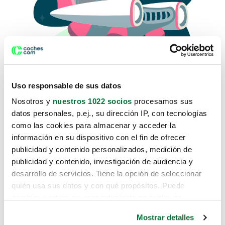
Uso responsable de sus datos
Nosotros y
nuestros 1022 socios
procesamos sus
datos personales, p.ej., su dirección IP, con tecnologías
como las cookies para almacenar y acceder la
Lo sentimos, no sabemos como
información en su dispositivo con el fin de ofrecer
te hemos traido hasta aquí.
publicidad y contenido personalizados, medición de
publicidad y contenido, investigación de audiencia y
desarrollo de servicios. Tiene la opción de seleccionar
Pero puedes encontrar el coche que estás
quién usa sus datos y con qué propósitos. Puede
buscando en alguno de estos enlaces:
cambiar o retirar su consentimiento en cualquier
momento desde la Declaración de cookies o clicando en
Coches nuevos
Mostrar detalles
el Menú de consentimiento.