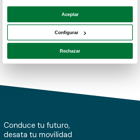
Coches de segunda mano
Si lo permite, también quisiéramos:
Aceptar
Recopilar información sobre su ubicación geográfica
Coches de km0
que puede tener una precisión de varios metros
Configurar
Coches de renting
Identificar su dispositivo analizándolo activamente
para buscar características específicas (huellas
Rechazar
digitales)
Obtenga más información sobre cómo se procesan sus
datos personales y establezca sus preferencias en la
sección de datos
. Puede cambiar o retirar su
consentimiento en cualquier momento en la Declaración
de cookies.
Las cookies de este sitio web se usan para personalizar
el contenido y los anuncios, ofrecer funciones de redes
sociales y analizar el tráfico. Además, compartimos
Conduce tu futuro,
información sobre el uso que haga del sitio web con
desata tu movilidad
nuestros partners de redes sociales, publicidad y análisis