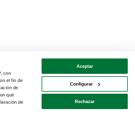
Aceptar
P, con
n el fin de
Configurar
gación de
con qué
Rechazar
laración de
Política de cookies
Contacto
 varios metros