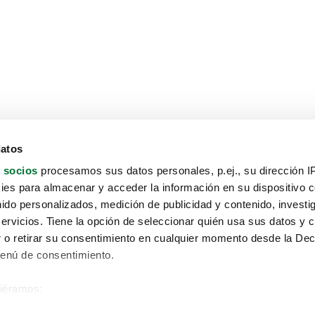
datos
 socios
procesamos sus datos personales, p.ej., su dirección I
es para almacenar y acceder la información en su dispositivo co
nido personalizados, medición de publicidad y contenido, investi
servicios. Tiene la opción de seleccionar quién usa sus datos y 
 o retirar su consentimiento en cualquier momento desde la Dec
Menú de consentimiento.
siéramos:
Aviso protección de datos
 sobre su ubicación geográfica que puede tener una precisión de