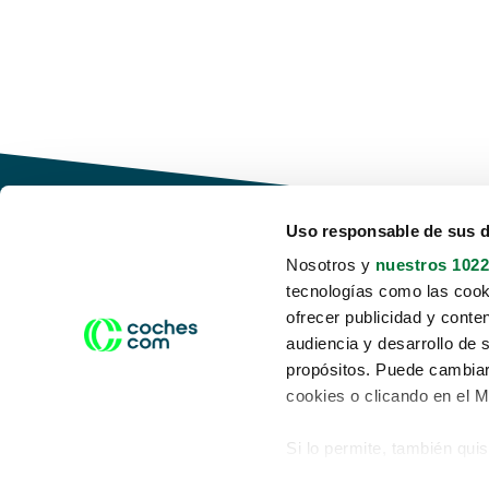
Uso responsable de sus 
Nosotros y
nuestros 1022
tecnologías como las cooki
Conduce tu futuro,
ofrecer publicidad y conte
desata tu movilidad
audiencia y desarrollo de 
propósitos. Puede cambiar
cookies o clicando en el 
Si lo permite, también qui
Acerca de nosotros
Aviso legal
Recopilar información