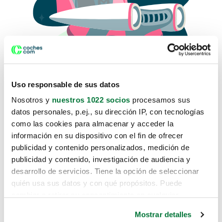
Uso responsable de sus datos
Nosotros y
nuestros 1022 socios
procesamos sus
datos personales, p.ej., su dirección IP, con tecnologías
como las cookies para almacenar y acceder la
Lo sentimos, no sabemos como
información en su dispositivo con el fin de ofrecer
te hemos traido hasta aquí.
publicidad y contenido personalizados, medición de
publicidad y contenido, investigación de audiencia y
desarrollo de servicios. Tiene la opción de seleccionar
Pero puedes encontrar el coche que estás
quién usa sus datos y con qué propósitos. Puede
buscando en alguno de estos enlaces:
cambiar o retirar su consentimiento en cualquier
momento desde la Declaración de cookies o clicando en
Coches nuevos
Mostrar detalles
el Menú de consentimiento.