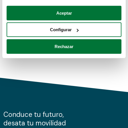
Coches de segunda mano
Si lo permite, también quisiéramos:
Aceptar
Recopilar información sobre su ubicación geográfica
Coches de km0
que puede tener una precisión de varios metros
Configurar
Coches de renting
Identificar su dispositivo analizándolo activamente
para buscar características específicas (huellas
Rechazar
digitales)
Obtenga más información sobre cómo se procesan sus
datos personales y establezca sus preferencias en la
sección de datos
. Puede cambiar o retirar su
consentimiento en cualquier momento en la Declaración
de cookies.
Las cookies de este sitio web se usan para personalizar
el contenido y los anuncios, ofrecer funciones de redes
sociales y analizar el tráfico. Además, compartimos
Conduce tu futuro,
información sobre el uso que haga del sitio web con
desata tu movilidad
nuestros partners de redes sociales, publicidad y análisis