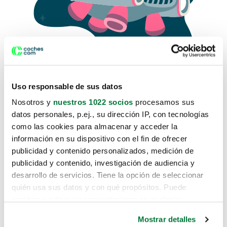
Uso responsable de sus datos
Nosotros y
nuestros 1022 socios
procesamos sus
datos personales, p.ej., su dirección IP, con tecnologías
como las cookies para almacenar y acceder la
Lo sentimos, no sabemos como
información en su dispositivo con el fin de ofrecer
te hemos traido hasta aquí.
publicidad y contenido personalizados, medición de
publicidad y contenido, investigación de audiencia y
desarrollo de servicios. Tiene la opción de seleccionar
Pero puedes encontrar el coche que estás
quién usa sus datos y con qué propósitos. Puede
buscando en alguno de estos enlaces:
cambiar o retirar su consentimiento en cualquier
momento desde la Declaración de cookies o clicando en
Coches nuevos
Mostrar detalles
el Menú de consentimiento.