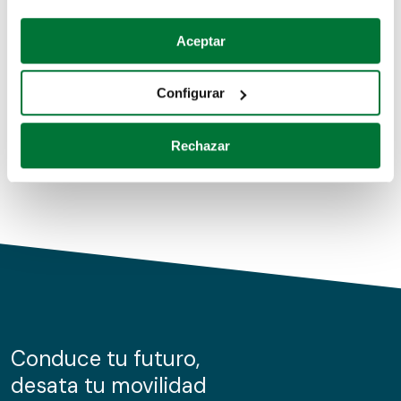
Coches de segunda mano
Si lo permite, también quisiéramos:
Aceptar
Recopilar información sobre su ubicación geográfica
Coches de km0
que puede tener una precisión de varios metros
Configurar
Coches de renting
Identificar su dispositivo analizándolo activamente
para buscar características específicas (huellas
Rechazar
digitales)
Obtenga más información sobre cómo se procesan sus
datos personales y establezca sus preferencias en la
sección de datos
. Puede cambiar o retirar su
consentimiento en cualquier momento en la Declaración
de cookies.
Las cookies de este sitio web se usan para personalizar
el contenido y los anuncios, ofrecer funciones de redes
sociales y analizar el tráfico. Además, compartimos
Conduce tu futuro,
información sobre el uso que haga del sitio web con
desata tu movilidad
nuestros partners de redes sociales, publicidad y análisis