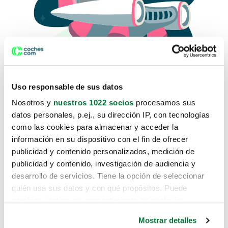
Uso responsable de sus datos
Nosotros y
nuestros 1022 socios
procesamos sus
datos personales, p.ej., su dirección IP, con tecnologías
como las cookies para almacenar y acceder la
Lo sentimos, no sabemos como
información en su dispositivo con el fin de ofrecer
te hemos traido hasta aquí.
publicidad y contenido personalizados, medición de
publicidad y contenido, investigación de audiencia y
desarrollo de servicios. Tiene la opción de seleccionar
Pero puedes encontrar el coche que estás
quién usa sus datos y con qué propósitos. Puede
buscando en alguno de estos enlaces:
cambiar o retirar su consentimiento en cualquier
momento desde la Declaración de cookies o clicando en
Coches nuevos
Mostrar detalles
el Menú de consentimiento.