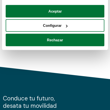
Coches de segunda mano
Si lo permite, también quisiéramos:
Aceptar
Recopilar información sobre su ubicación geográfica
Coches de km0
que puede tener una precisión de varios metros
Configurar
Coches de renting
Identificar su dispositivo analizándolo activamente
para buscar características específicas (huellas
Rechazar
digitales)
Obtenga más información sobre cómo se procesan sus
datos personales y establezca sus preferencias en la
sección de datos
. Puede cambiar o retirar su
consentimiento en cualquier momento en la Declaración
de cookies.
Las cookies de este sitio web se usan para personalizar
el contenido y los anuncios, ofrecer funciones de redes
sociales y analizar el tráfico. Además, compartimos
Conduce tu futuro,
información sobre el uso que haga del sitio web con
desata tu movilidad
nuestros partners de redes sociales, publicidad y análisis