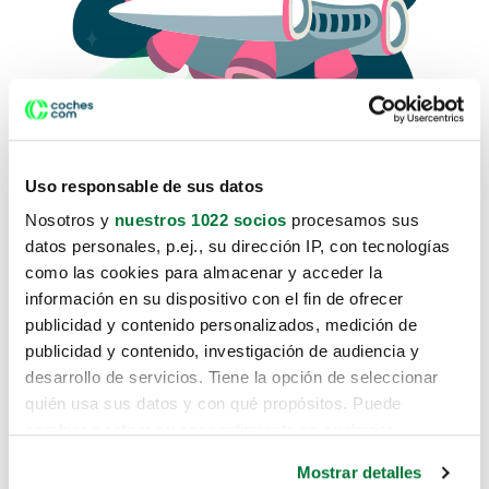
Uso responsable de sus datos
Nosotros y
nuestros 1022 socios
procesamos sus
datos personales, p.ej., su dirección IP, con tecnologías
como las cookies para almacenar y acceder la
Lo sentimos, no sabemos como
información en su dispositivo con el fin de ofrecer
te hemos traido hasta aquí.
publicidad y contenido personalizados, medición de
publicidad y contenido, investigación de audiencia y
desarrollo de servicios. Tiene la opción de seleccionar
Pero puedes encontrar el coche que estás
quién usa sus datos y con qué propósitos. Puede
buscando en alguno de estos enlaces:
cambiar o retirar su consentimiento en cualquier
momento desde la Declaración de cookies o clicando en
Coches nuevos
Mostrar detalles
el Menú de consentimiento.