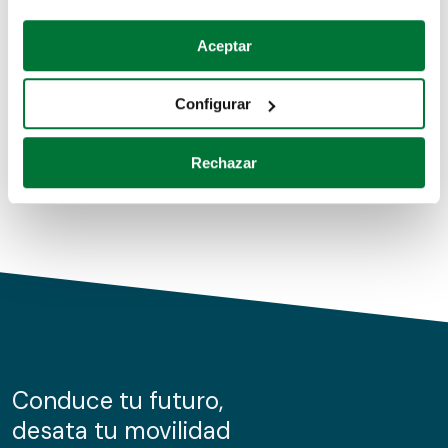
Coches de segunda mano
Si lo permite, también quisiéramos:
Aceptar
Recopilar información sobre su ubicación geográfica
Coches de km0
que puede tener una precisión de varios metros
Configurar
Coches de renting
Identificar su dispositivo analizándolo activamente
para buscar características específicas (huellas
Rechazar
digitales)
Obtenga más información sobre cómo se procesan sus
datos personales y establezca sus preferencias en la
sección de datos
. Puede cambiar o retirar su
consentimiento en cualquier momento en la Declaración
de cookies.
Las cookies de este sitio web se usan para personalizar
el contenido y los anuncios, ofrecer funciones de redes
sociales y analizar el tráfico. Además, compartimos
Conduce tu futuro,
información sobre el uso que haga del sitio web con
desata tu movilidad
nuestros partners de redes sociales, publicidad y análisis