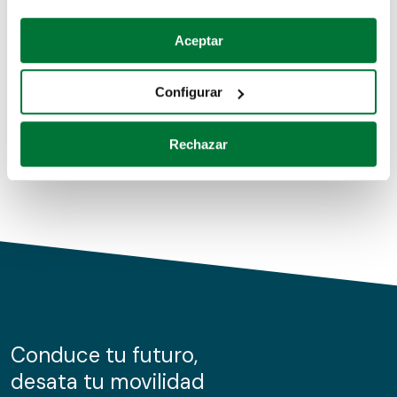
Coches de segunda mano
Si lo permite, también quisiéramos:
Aceptar
Recopilar información sobre su ubicación geográfica
Coches de km0
que puede tener una precisión de varios metros
Configurar
Coches de renting
Identificar su dispositivo analizándolo activamente
para buscar características específicas (huellas
Rechazar
digitales)
Obtenga más información sobre cómo se procesan sus
datos personales y establezca sus preferencias en la
sección de datos
. Puede cambiar o retirar su
consentimiento en cualquier momento en la Declaración
de cookies.
Las cookies de este sitio web se usan para personalizar
el contenido y los anuncios, ofrecer funciones de redes
sociales y analizar el tráfico. Además, compartimos
Conduce tu futuro,
información sobre el uso que haga del sitio web con
desata tu movilidad
nuestros partners de redes sociales, publicidad y análisis