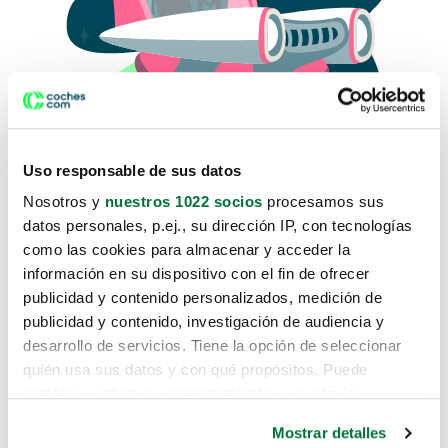
Uso responsable de sus datos
Nosotros y
nuestros 1022 socios
procesamos sus
datos personales, p.ej., su dirección IP, con tecnologías
como las cookies para almacenar y acceder la
Lo sentimos, no sabemos como
información en su dispositivo con el fin de ofrecer
te hemos traido hasta aquí.
publicidad y contenido personalizados, medición de
publicidad y contenido, investigación de audiencia y
desarrollo de servicios. Tiene la opción de seleccionar
Pero puedes encontrar el coche que estás
quién usa sus datos y con qué propósitos. Puede
buscando en alguno de estos enlaces:
cambiar o retirar su consentimiento en cualquier
momento desde la Declaración de cookies o clicando en
Coches nuevos
Mostrar detalles
el Menú de consentimiento.