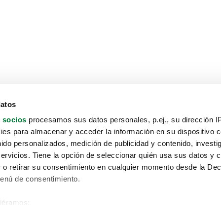
datos
 socios
procesamos sus datos personales, p.ej., su dirección I
es para almacenar y acceder la información en su dispositivo co
nido personalizados, medición de publicidad y contenido, investi
servicios. Tiene la opción de seleccionar quién usa sus datos y 
 o retirar su consentimiento en cualquier momento desde la Dec
Menú de consentimiento.
siéramos:
Aviso protección de datos
 sobre su ubicación geográfica que puede tener una precisión de