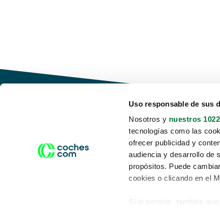
Uso responsable de sus 
Nosotros y
nuestros 1022
tecnologías como las cooki
Conduce tu futuro,
ofrecer publicidad y conte
desata tu movilidad
audiencia y desarrollo de 
propósitos. Puede cambiar
cookies o clicando en el 
Si lo permite, también qui
Acerca de nosotros
Aviso legal
Recopilar información