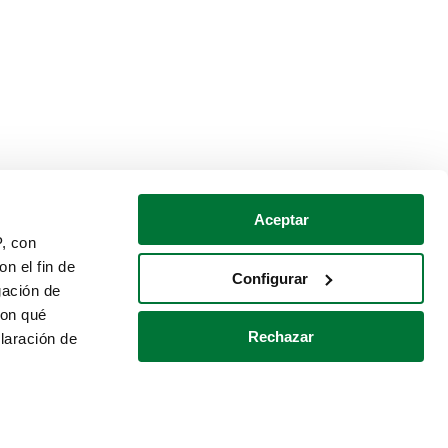
Aceptar
P, con
n el fin de
Configurar
gación de
con qué
Rechazar
laración de
Política de cookies
Contacto
 varios metros