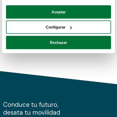
Coches de segunda mano
Si lo permite, también quisiéramos:
Aceptar
Recopilar información sobre su ubicación geográfica
Coches de km0
que puede tener una precisión de varios metros
Configurar
Coches de renting
Identificar su dispositivo analizándolo activamente
para buscar características específicas (huellas
Rechazar
digitales)
Obtenga más información sobre cómo se procesan sus
datos personales y establezca sus preferencias en la
sección de datos
. Puede cambiar o retirar su
consentimiento en cualquier momento en la Declaración
de cookies.
Las cookies de este sitio web se usan para personalizar
el contenido y los anuncios, ofrecer funciones de redes
sociales y analizar el tráfico. Además, compartimos
Conduce tu futuro,
información sobre el uso que haga del sitio web con
desata tu movilidad
nuestros partners de redes sociales, publicidad y análisis