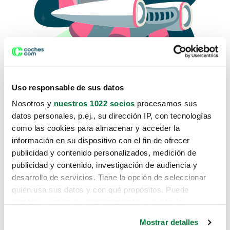
Uso responsable de sus datos
Nosotros y
nuestros 1022 socios
procesamos sus
datos personales, p.ej., su dirección IP, con tecnologías
como las cookies para almacenar y acceder la
Lo sentimos, no sabemos como
información en su dispositivo con el fin de ofrecer
te hemos traido hasta aquí.
publicidad y contenido personalizados, medición de
publicidad y contenido, investigación de audiencia y
desarrollo de servicios. Tiene la opción de seleccionar
Pero puedes encontrar el coche que estás
quién usa sus datos y con qué propósitos. Puede
buscando en alguno de estos enlaces:
cambiar o retirar su consentimiento en cualquier
momento desde la Declaración de cookies o clicando en
Coches nuevos
Mostrar detalles
el Menú de consentimiento.