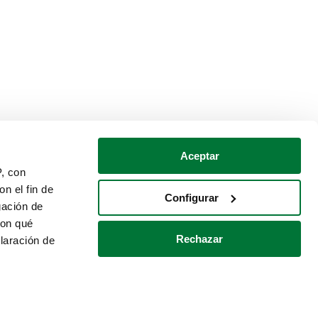
Aceptar
P, con
n el fin de
Configurar
gación de
con qué
Rechazar
laración de
Política de cookies
Contacto
 varios metros