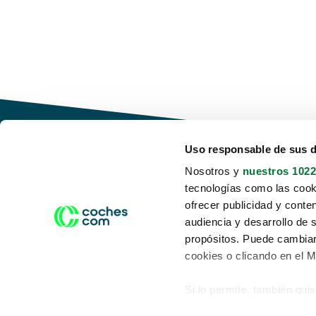
Uso responsable de sus 
Nosotros y
nuestros 1022
tecnologías como las cooki
Conduce tu futuro,
ofrecer publicidad y conte
desata tu movilidad
audiencia y desarrollo de 
propósitos. Puede cambiar
cookies o clicando en el 
Si lo permite, también qui
Acerca de nosotros
Aviso legal
Recopilar información