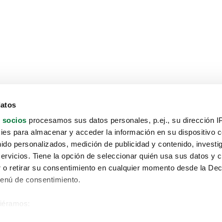
datos
 socios
procesamos sus datos personales, p.ej., su dirección I
es para almacenar y acceder la información en su dispositivo co
nido personalizados, medición de publicidad y contenido, investi
servicios. Tiene la opción de seleccionar quién usa sus datos y 
 o retirar su consentimiento en cualquier momento desde la Dec
Menú de consentimiento.
siéramos:
Aviso protección de datos
 sobre su ubicación geográfica que puede tener una precisión de