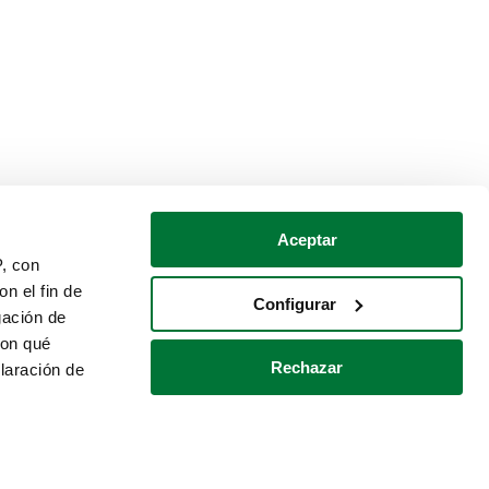
Aceptar
P, con
n el fin de
Configurar
gación de
con qué
Rechazar
laración de
Política de cookies
Contacto
 varios metros