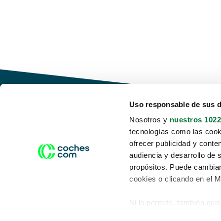
Uso responsable de sus 
Nosotros y
nuestros 1022
tecnologías como las cooki
Conduce tu futuro,
ofrecer publicidad y conte
desata tu movilidad
audiencia y desarrollo de 
propósitos. Puede cambiar
cookies o clicando en el 
Si lo permite, también qui
Acerca de nosotros
Aviso legal
Recopilar información