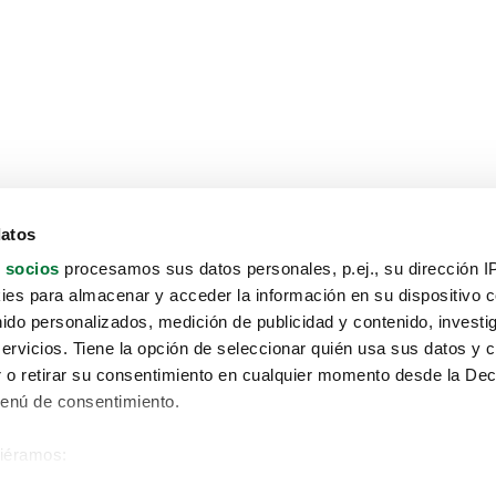
datos
 socios
procesamos sus datos personales, p.ej., su dirección I
es para almacenar y acceder la información en su dispositivo co
nido personalizados, medición de publicidad y contenido, investi
servicios. Tiene la opción de seleccionar quién usa sus datos y 
 o retirar su consentimiento en cualquier momento desde la Dec
Menú de consentimiento.
siéramos:
Aviso protección de datos
 sobre su ubicación geográfica que puede tener una precisión de