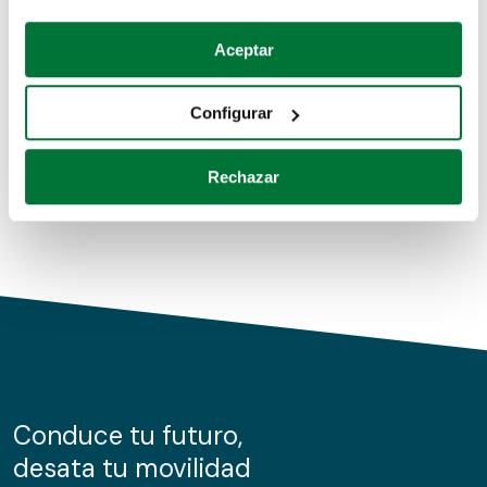
Coches de segunda mano
Si lo permite, también quisiéramos:
Aceptar
Recopilar información sobre su ubicación geográfica
Coches de km0
que puede tener una precisión de varios metros
Configurar
Coches de renting
Identificar su dispositivo analizándolo activamente
para buscar características específicas (huellas
Rechazar
digitales)
Obtenga más información sobre cómo se procesan sus
datos personales y establezca sus preferencias en la
sección de datos
. Puede cambiar o retirar su
consentimiento en cualquier momento en la Declaración
de cookies.
Las cookies de este sitio web se usan para personalizar
el contenido y los anuncios, ofrecer funciones de redes
sociales y analizar el tráfico. Además, compartimos
Conduce tu futuro,
información sobre el uso que haga del sitio web con
desata tu movilidad
nuestros partners de redes sociales, publicidad y análisis