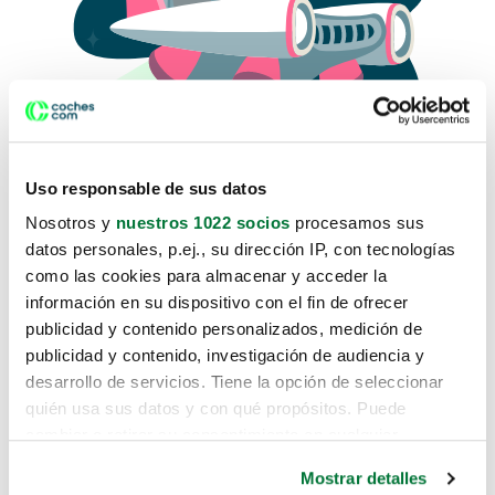
Uso responsable de sus datos
Nosotros y
nuestros 1022 socios
procesamos sus
datos personales, p.ej., su dirección IP, con tecnologías
como las cookies para almacenar y acceder la
Lo sentimos, no sabemos como
información en su dispositivo con el fin de ofrecer
te hemos traido hasta aquí.
publicidad y contenido personalizados, medición de
publicidad y contenido, investigación de audiencia y
desarrollo de servicios. Tiene la opción de seleccionar
Pero puedes encontrar el coche que estás
quién usa sus datos y con qué propósitos. Puede
buscando en alguno de estos enlaces:
cambiar o retirar su consentimiento en cualquier
momento desde la Declaración de cookies o clicando en
Coches nuevos
Mostrar detalles
el Menú de consentimiento.