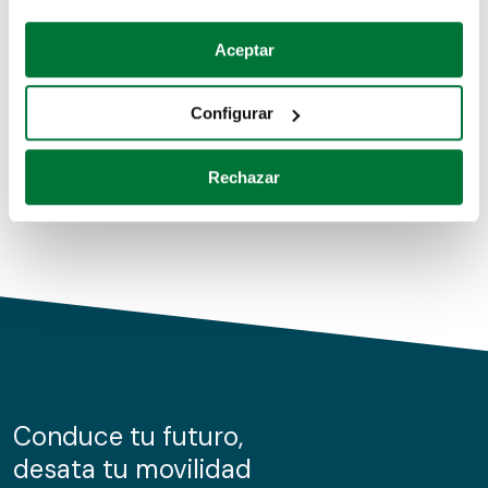
Coches de segunda mano
Si lo permite, también quisiéramos:
Aceptar
Recopilar información sobre su ubicación geográfica
Coches de km0
que puede tener una precisión de varios metros
Configurar
Coches de renting
Identificar su dispositivo analizándolo activamente
para buscar características específicas (huellas
Rechazar
digitales)
Obtenga más información sobre cómo se procesan sus
datos personales y establezca sus preferencias en la
sección de datos
. Puede cambiar o retirar su
consentimiento en cualquier momento en la Declaración
de cookies.
Las cookies de este sitio web se usan para personalizar
el contenido y los anuncios, ofrecer funciones de redes
sociales y analizar el tráfico. Además, compartimos
Conduce tu futuro,
información sobre el uso que haga del sitio web con
desata tu movilidad
nuestros partners de redes sociales, publicidad y análisis