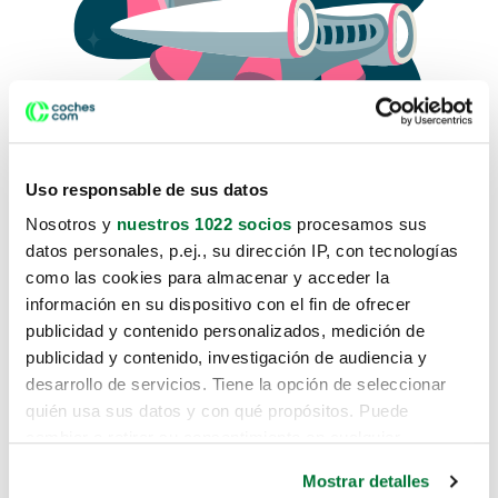
Uso responsable de sus datos
Nosotros y
nuestros 1022 socios
procesamos sus
datos personales, p.ej., su dirección IP, con tecnologías
como las cookies para almacenar y acceder la
Lo sentimos, no sabemos como
información en su dispositivo con el fin de ofrecer
te hemos traido hasta aquí.
publicidad y contenido personalizados, medición de
publicidad y contenido, investigación de audiencia y
desarrollo de servicios. Tiene la opción de seleccionar
Pero puedes encontrar el coche que estás
quién usa sus datos y con qué propósitos. Puede
buscando en alguno de estos enlaces:
cambiar o retirar su consentimiento en cualquier
momento desde la Declaración de cookies o clicando en
Coches nuevos
Mostrar detalles
el Menú de consentimiento.