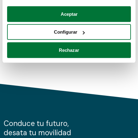
Coches de segunda mano
Si lo permite, también quisiéramos:
Aceptar
Recopilar información sobre su ubicación geográfica
Coches de km0
que puede tener una precisión de varios metros
Configurar
Coches de renting
Identificar su dispositivo analizándolo activamente
para buscar características específicas (huellas
Rechazar
digitales)
Obtenga más información sobre cómo se procesan sus
datos personales y establezca sus preferencias en la
sección de datos
. Puede cambiar o retirar su
consentimiento en cualquier momento en la Declaración
de cookies.
Las cookies de este sitio web se usan para personalizar
el contenido y los anuncios, ofrecer funciones de redes
sociales y analizar el tráfico. Además, compartimos
Conduce tu futuro,
información sobre el uso que haga del sitio web con
desata tu movilidad
nuestros partners de redes sociales, publicidad y análisis