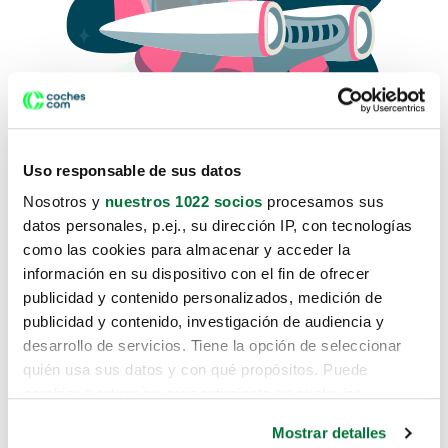
Uso responsable de sus datos
Nosotros y
nuestros 1022 socios
procesamos sus
datos personales, p.ej., su dirección IP, con tecnologías
como las cookies para almacenar y acceder la
Lo sentimos, no sabemos como
información en su dispositivo con el fin de ofrecer
te hemos traido hasta aquí.
publicidad y contenido personalizados, medición de
publicidad y contenido, investigación de audiencia y
desarrollo de servicios. Tiene la opción de seleccionar
Pero puedes encontrar el coche que estás
quién usa sus datos y con qué propósitos. Puede
buscando en alguno de estos enlaces:
cambiar o retirar su consentimiento en cualquier
momento desde la Declaración de cookies o clicando en
Coches nuevos
Mostrar detalles
el Menú de consentimiento.