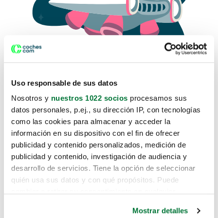
Uso responsable de sus datos
Nosotros y
nuestros 1022 socios
procesamos sus
datos personales, p.ej., su dirección IP, con tecnologías
como las cookies para almacenar y acceder la
Lo sentimos, no sabemos como
información en su dispositivo con el fin de ofrecer
te hemos traido hasta aquí.
publicidad y contenido personalizados, medición de
publicidad y contenido, investigación de audiencia y
desarrollo de servicios. Tiene la opción de seleccionar
Pero puedes encontrar el coche que estás
quién usa sus datos y con qué propósitos. Puede
buscando en alguno de estos enlaces:
cambiar o retirar su consentimiento en cualquier
momento desde la Declaración de cookies o clicando en
Coches nuevos
Mostrar detalles
el Menú de consentimiento.