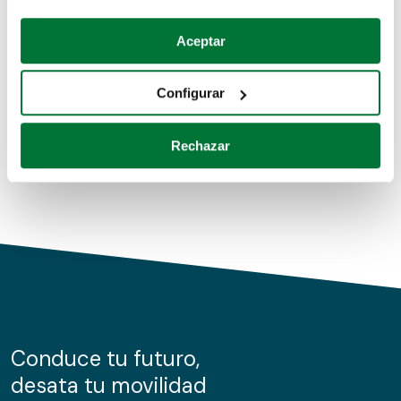
Coches de segunda mano
Si lo permite, también quisiéramos:
Aceptar
Recopilar información sobre su ubicación geográfica
Coches de km0
que puede tener una precisión de varios metros
Configurar
Coches de renting
Identificar su dispositivo analizándolo activamente
para buscar características específicas (huellas
Rechazar
digitales)
Obtenga más información sobre cómo se procesan sus
datos personales y establezca sus preferencias en la
sección de datos
. Puede cambiar o retirar su
consentimiento en cualquier momento en la Declaración
de cookies.
Las cookies de este sitio web se usan para personalizar
el contenido y los anuncios, ofrecer funciones de redes
sociales y analizar el tráfico. Además, compartimos
Conduce tu futuro,
información sobre el uso que haga del sitio web con
desata tu movilidad
nuestros partners de redes sociales, publicidad y análisis