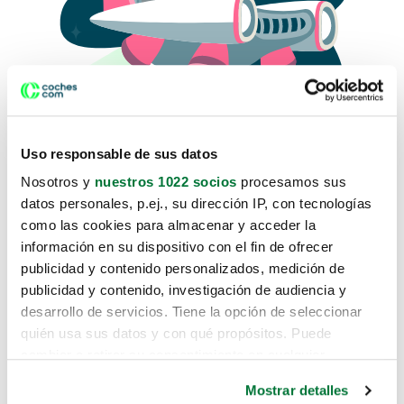
Uso responsable de sus datos
Nosotros y
nuestros 1022 socios
procesamos sus
datos personales, p.ej., su dirección IP, con tecnologías
como las cookies para almacenar y acceder la
Lo sentimos, no sabemos como
información en su dispositivo con el fin de ofrecer
te hemos traido hasta aquí.
publicidad y contenido personalizados, medición de
publicidad y contenido, investigación de audiencia y
desarrollo de servicios. Tiene la opción de seleccionar
Pero puedes encontrar el coche que estás
quién usa sus datos y con qué propósitos. Puede
buscando en alguno de estos enlaces:
cambiar o retirar su consentimiento en cualquier
momento desde la Declaración de cookies o clicando en
Coches nuevos
Mostrar detalles
el Menú de consentimiento.