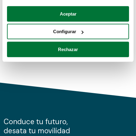
Coches de segunda mano
Si lo permite, también quisiéramos:
Aceptar
Recopilar información sobre su ubicación geográfica
Coches de km0
que puede tener una precisión de varios metros
Configurar
Coches de renting
Identificar su dispositivo analizándolo activamente
para buscar características específicas (huellas
Rechazar
digitales)
Obtenga más información sobre cómo se procesan sus
datos personales y establezca sus preferencias en la
sección de datos
. Puede cambiar o retirar su
consentimiento en cualquier momento en la Declaración
de cookies.
Las cookies de este sitio web se usan para personalizar
el contenido y los anuncios, ofrecer funciones de redes
sociales y analizar el tráfico. Además, compartimos
Conduce tu futuro,
información sobre el uso que haga del sitio web con
desata tu movilidad
nuestros partners de redes sociales, publicidad y análisis