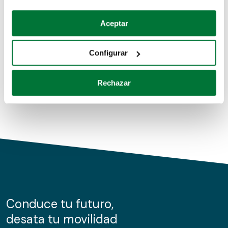
Coches de segunda mano
Si lo permite, también quisiéramos:
Aceptar
Recopilar información sobre su ubicación geográfica
Coches de km0
que puede tener una precisión de varios metros
Configurar
Coches de renting
Identificar su dispositivo analizándolo activamente
para buscar características específicas (huellas
Rechazar
digitales)
Obtenga más información sobre cómo se procesan sus
datos personales y establezca sus preferencias en la
sección de datos
. Puede cambiar o retirar su
consentimiento en cualquier momento en la Declaración
de cookies.
Las cookies de este sitio web se usan para personalizar
el contenido y los anuncios, ofrecer funciones de redes
sociales y analizar el tráfico. Además, compartimos
Conduce tu futuro,
información sobre el uso que haga del sitio web con
desata tu movilidad
nuestros partners de redes sociales, publicidad y análisis