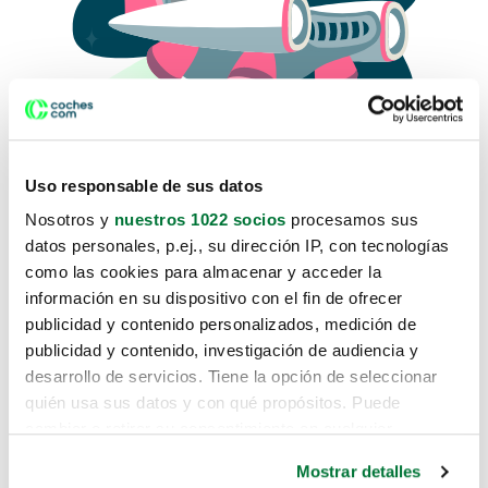
Uso responsable de sus datos
Nosotros y
nuestros 1022 socios
procesamos sus
datos personales, p.ej., su dirección IP, con tecnologías
como las cookies para almacenar y acceder la
Lo sentimos, no sabemos como
información en su dispositivo con el fin de ofrecer
te hemos traido hasta aquí.
publicidad y contenido personalizados, medición de
publicidad y contenido, investigación de audiencia y
desarrollo de servicios. Tiene la opción de seleccionar
Pero puedes encontrar el coche que estás
quién usa sus datos y con qué propósitos. Puede
buscando en alguno de estos enlaces:
cambiar o retirar su consentimiento en cualquier
momento desde la Declaración de cookies o clicando en
Coches nuevos
Mostrar detalles
el Menú de consentimiento.