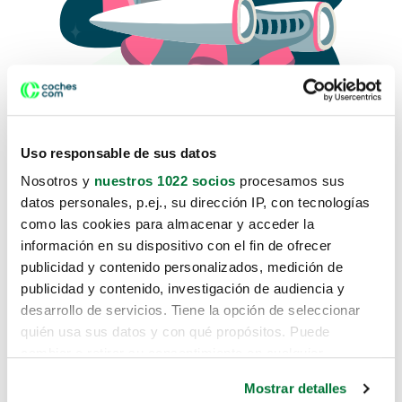
Uso responsable de sus datos
Nosotros y
nuestros 1022 socios
procesamos sus
datos personales, p.ej., su dirección IP, con tecnologías
como las cookies para almacenar y acceder la
Lo sentimos, no sabemos como
información en su dispositivo con el fin de ofrecer
te hemos traido hasta aquí.
publicidad y contenido personalizados, medición de
publicidad y contenido, investigación de audiencia y
desarrollo de servicios. Tiene la opción de seleccionar
Pero puedes encontrar el coche que estás
quién usa sus datos y con qué propósitos. Puede
buscando en alguno de estos enlaces:
cambiar o retirar su consentimiento en cualquier
momento desde la Declaración de cookies o clicando en
Coches nuevos
Mostrar detalles
el Menú de consentimiento.