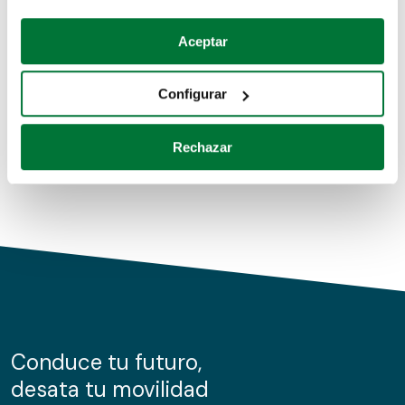
Coches de segunda mano
Si lo permite, también quisiéramos:
Aceptar
Recopilar información sobre su ubicación geográfica
Coches de km0
que puede tener una precisión de varios metros
Configurar
Coches de renting
Identificar su dispositivo analizándolo activamente
para buscar características específicas (huellas
Rechazar
digitales)
Obtenga más información sobre cómo se procesan sus
datos personales y establezca sus preferencias en la
sección de datos
. Puede cambiar o retirar su
consentimiento en cualquier momento en la Declaración
de cookies.
Las cookies de este sitio web se usan para personalizar
el contenido y los anuncios, ofrecer funciones de redes
sociales y analizar el tráfico. Además, compartimos
Conduce tu futuro,
información sobre el uso que haga del sitio web con
desata tu movilidad
nuestros partners de redes sociales, publicidad y análisis