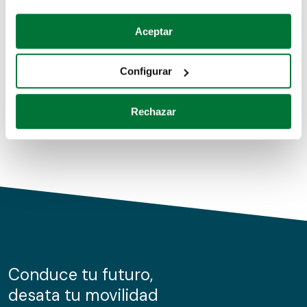
Coches de segunda mano
Si lo permite, también quisiéramos:
Aceptar
Recopilar información sobre su ubicación geográfica
Coches de km0
que puede tener una precisión de varios metros
Configurar
Coches de renting
Identificar su dispositivo analizándolo activamente
para buscar características específicas (huellas
Rechazar
digitales)
Obtenga más información sobre cómo se procesan sus
datos personales y establezca sus preferencias en la
sección de datos
. Puede cambiar o retirar su
consentimiento en cualquier momento en la Declaración
de cookies.
Las cookies de este sitio web se usan para personalizar
el contenido y los anuncios, ofrecer funciones de redes
sociales y analizar el tráfico. Además, compartimos
Conduce tu futuro,
información sobre el uso que haga del sitio web con
desata tu movilidad
nuestros partners de redes sociales, publicidad y análisis