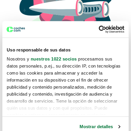
Uso responsable de sus datos
Nosotros y
nuestros 1022 socios
procesamos sus
datos personales, p.ej., su dirección IP, con tecnologías
como las cookies para almacenar y acceder la
Lo sentimos, no sabemos como
información en su dispositivo con el fin de ofrecer
te hemos traido hasta aquí.
publicidad y contenido personalizados, medición de
publicidad y contenido, investigación de audiencia y
desarrollo de servicios. Tiene la opción de seleccionar
Pero puedes encontrar el coche que estás
quién usa sus datos y con qué propósitos. Puede
buscando en alguno de estos enlaces:
cambiar o retirar su consentimiento en cualquier
momento desde la Declaración de cookies o clicando en
Coches nuevos
Mostrar detalles
el Menú de consentimiento.