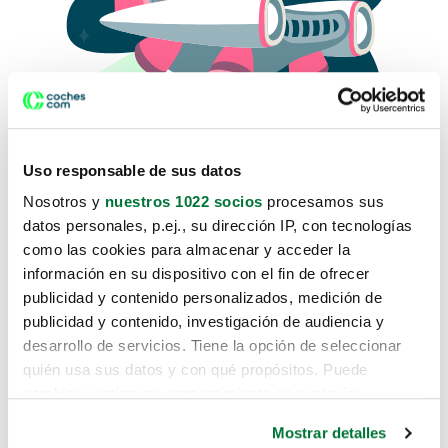
Uso responsable de sus datos
Nosotros y
nuestros 1022 socios
procesamos sus
datos personales, p.ej., su dirección IP, con tecnologías
como las cookies para almacenar y acceder la
Lo sentimos, no sabemos como
información en su dispositivo con el fin de ofrecer
te hemos traido hasta aquí.
publicidad y contenido personalizados, medición de
publicidad y contenido, investigación de audiencia y
desarrollo de servicios. Tiene la opción de seleccionar
Pero puedes encontrar el coche que estás
quién usa sus datos y con qué propósitos. Puede
buscando en alguno de estos enlaces:
cambiar o retirar su consentimiento en cualquier
momento desde la Declaración de cookies o clicando en
Coches nuevos
Mostrar detalles
el Menú de consentimiento.