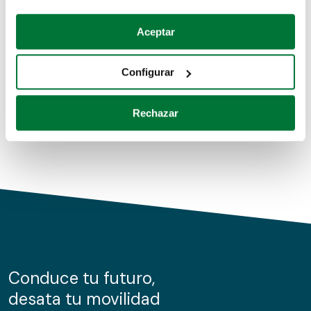
Coches de segunda mano
Si lo permite, también quisiéramos:
Aceptar
Recopilar información sobre su ubicación geográfica
Coches de km0
que puede tener una precisión de varios metros
Configurar
Coches de renting
Identificar su dispositivo analizándolo activamente
para buscar características específicas (huellas
Rechazar
digitales)
Obtenga más información sobre cómo se procesan sus
datos personales y establezca sus preferencias en la
sección de datos
. Puede cambiar o retirar su
consentimiento en cualquier momento en la Declaración
de cookies.
Las cookies de este sitio web se usan para personalizar
el contenido y los anuncios, ofrecer funciones de redes
sociales y analizar el tráfico. Además, compartimos
Conduce tu futuro,
información sobre el uso que haga del sitio web con
desata tu movilidad
nuestros partners de redes sociales, publicidad y análisis