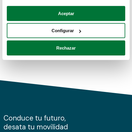
Coches de segunda mano
Si lo permite, también quisiéramos:
Aceptar
Recopilar información sobre su ubicación geográfica
Coches de km0
que puede tener una precisión de varios metros
Configurar
Coches de renting
Identificar su dispositivo analizándolo activamente
para buscar características específicas (huellas
Rechazar
digitales)
Obtenga más información sobre cómo se procesan sus
datos personales y establezca sus preferencias en la
sección de datos
. Puede cambiar o retirar su
consentimiento en cualquier momento en la Declaración
de cookies.
Las cookies de este sitio web se usan para personalizar
el contenido y los anuncios, ofrecer funciones de redes
sociales y analizar el tráfico. Además, compartimos
Conduce tu futuro,
información sobre el uso que haga del sitio web con
desata tu movilidad
nuestros partners de redes sociales, publicidad y análisis