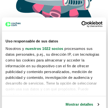
Uso responsable de sus datos
Nosotros y
nuestros 1022 socios
procesamos sus
datos personales, p.ej., su dirección IP, con tecnologías
como las cookies para almacenar y acceder la
Lo sentimos, no sabemos como
información en su dispositivo con el fin de ofrecer
te hemos traido hasta aquí.
publicidad y contenido personalizados, medición de
publicidad y contenido, investigación de audiencia y
desarrollo de servicios. Tiene la opción de seleccionar
Pero puedes encontrar el coche que estás
quién usa sus datos y con qué propósitos. Puede
buscando en alguno de estos enlaces:
cambiar o retirar su consentimiento en cualquier
momento desde la Declaración de cookies o clicando en
Coches nuevos
Mostrar detalles
el Menú de consentimiento.