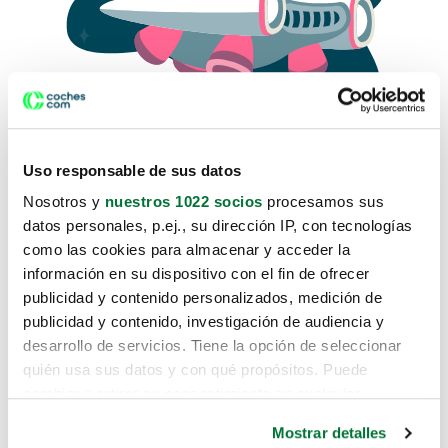
Uso responsable de sus datos
Nosotros y
nuestros 1022 socios
procesamos sus
datos personales, p.ej., su dirección IP, con tecnologías
como las cookies para almacenar y acceder la
Lo sentimos, no sabemos como
información en su dispositivo con el fin de ofrecer
te hemos traido hasta aquí.
publicidad y contenido personalizados, medición de
publicidad y contenido, investigación de audiencia y
desarrollo de servicios. Tiene la opción de seleccionar
Pero puedes encontrar el coche que estás
quién usa sus datos y con qué propósitos. Puede
buscando en alguno de estos enlaces:
cambiar o retirar su consentimiento en cualquier
momento desde la Declaración de cookies o clicando en
Coches nuevos
Mostrar detalles
el Menú de consentimiento.