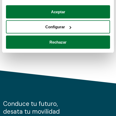
Coches de segunda mano
Si lo permite, también quisiéramos:
Aceptar
Recopilar información sobre su ubicación geográfica
Coches de km0
que puede tener una precisión de varios metros
Configurar
Coches de renting
Identificar su dispositivo analizándolo activamente
para buscar características específicas (huellas
Rechazar
digitales)
Obtenga más información sobre cómo se procesan sus
datos personales y establezca sus preferencias en la
sección de datos
. Puede cambiar o retirar su
consentimiento en cualquier momento en la Declaración
de cookies.
Las cookies de este sitio web se usan para personalizar
el contenido y los anuncios, ofrecer funciones de redes
sociales y analizar el tráfico. Además, compartimos
Conduce tu futuro,
información sobre el uso que haga del sitio web con
desata tu movilidad
nuestros partners de redes sociales, publicidad y análisis