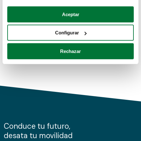
Coches de segunda mano
Si lo permite, también quisiéramos:
Aceptar
Recopilar información sobre su ubicación geográfica
Coches de km0
que puede tener una precisión de varios metros
Configurar
Coches de renting
Identificar su dispositivo analizándolo activamente
para buscar características específicas (huellas
Rechazar
digitales)
Obtenga más información sobre cómo se procesan sus
datos personales y establezca sus preferencias en la
sección de datos
. Puede cambiar o retirar su
consentimiento en cualquier momento en la Declaración
de cookies.
Las cookies de este sitio web se usan para personalizar
el contenido y los anuncios, ofrecer funciones de redes
sociales y analizar el tráfico. Además, compartimos
Conduce tu futuro,
información sobre el uso que haga del sitio web con
desata tu movilidad
nuestros partners de redes sociales, publicidad y análisis