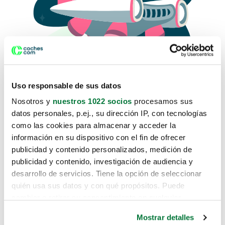
Uso responsable de sus datos
Nosotros y
nuestros 1022 socios
procesamos sus
datos personales, p.ej., su dirección IP, con tecnologías
como las cookies para almacenar y acceder la
Lo sentimos, no sabemos como
información en su dispositivo con el fin de ofrecer
te hemos traido hasta aquí.
publicidad y contenido personalizados, medición de
publicidad y contenido, investigación de audiencia y
desarrollo de servicios. Tiene la opción de seleccionar
Pero puedes encontrar el coche que estás
quién usa sus datos y con qué propósitos. Puede
buscando en alguno de estos enlaces:
cambiar o retirar su consentimiento en cualquier
momento desde la Declaración de cookies o clicando en
Coches nuevos
Mostrar detalles
el Menú de consentimiento.