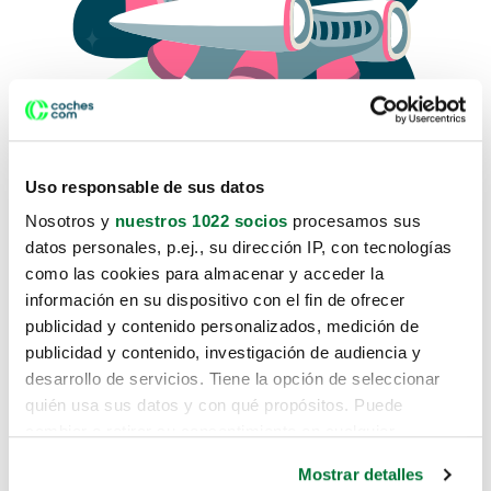
Uso responsable de sus datos
Nosotros y
nuestros 1022 socios
procesamos sus
datos personales, p.ej., su dirección IP, con tecnologías
como las cookies para almacenar y acceder la
Lo sentimos, no sabemos como
información en su dispositivo con el fin de ofrecer
te hemos traido hasta aquí.
publicidad y contenido personalizados, medición de
publicidad y contenido, investigación de audiencia y
desarrollo de servicios. Tiene la opción de seleccionar
Pero puedes encontrar el coche que estás
quién usa sus datos y con qué propósitos. Puede
buscando en alguno de estos enlaces:
cambiar o retirar su consentimiento en cualquier
momento desde la Declaración de cookies o clicando en
Coches nuevos
Mostrar detalles
el Menú de consentimiento.