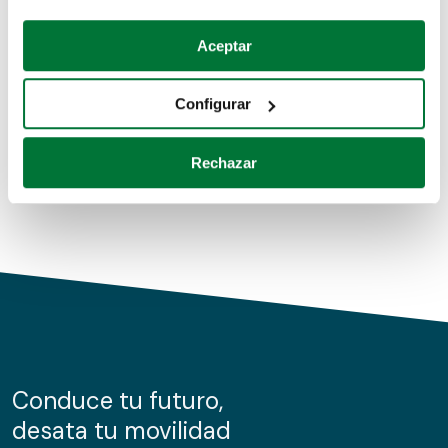
Coches de segunda mano
Si lo permite, también quisiéramos:
Aceptar
Recopilar información sobre su ubicación geográfica
Coches de km0
que puede tener una precisión de varios metros
Configurar
Coches de renting
Identificar su dispositivo analizándolo activamente
para buscar características específicas (huellas
Rechazar
digitales)
Obtenga más información sobre cómo se procesan sus
datos personales y establezca sus preferencias en la
sección de datos
. Puede cambiar o retirar su
consentimiento en cualquier momento en la Declaración
de cookies.
Las cookies de este sitio web se usan para personalizar
el contenido y los anuncios, ofrecer funciones de redes
sociales y analizar el tráfico. Además, compartimos
Conduce tu futuro,
información sobre el uso que haga del sitio web con
desata tu movilidad
nuestros partners de redes sociales, publicidad y análisis