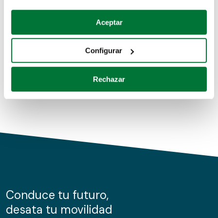
Coches de segunda mano
Si lo permite, también quisiéramos:
Aceptar
Recopilar información sobre su ubicación geográfica
Coches de km0
que puede tener una precisión de varios metros
Configurar
Coches de renting
Identificar su dispositivo analizándolo activamente
para buscar características específicas (huellas
Rechazar
digitales)
Obtenga más información sobre cómo se procesan sus
datos personales y establezca sus preferencias en la
sección de datos
. Puede cambiar o retirar su
consentimiento en cualquier momento en la Declaración
de cookies.
Las cookies de este sitio web se usan para personalizar
el contenido y los anuncios, ofrecer funciones de redes
sociales y analizar el tráfico. Además, compartimos
Conduce tu futuro,
información sobre el uso que haga del sitio web con
desata tu movilidad
nuestros partners de redes sociales, publicidad y análisis