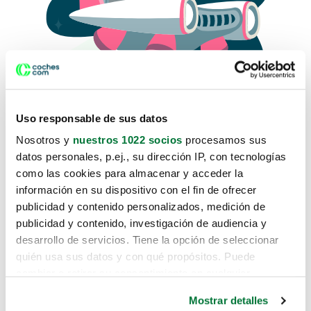
Uso responsable de sus datos
Nosotros y
nuestros 1022 socios
procesamos sus
datos personales, p.ej., su dirección IP, con tecnologías
como las cookies para almacenar y acceder la
Lo sentimos, no sabemos como
información en su dispositivo con el fin de ofrecer
te hemos traido hasta aquí.
publicidad y contenido personalizados, medición de
publicidad y contenido, investigación de audiencia y
desarrollo de servicios. Tiene la opción de seleccionar
Pero puedes encontrar el coche que estás
quién usa sus datos y con qué propósitos. Puede
buscando en alguno de estos enlaces:
cambiar o retirar su consentimiento en cualquier
momento desde la Declaración de cookies o clicando en
Coches nuevos
Mostrar detalles
el Menú de consentimiento.