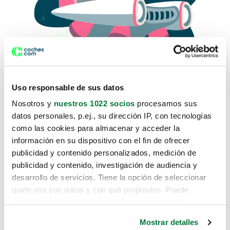
Uso responsable de sus datos
Nosotros y
nuestros 1022 socios
procesamos sus
datos personales, p.ej., su dirección IP, con tecnologías
como las cookies para almacenar y acceder la
Lo sentimos, no sabemos como
información en su dispositivo con el fin de ofrecer
te hemos traido hasta aquí.
publicidad y contenido personalizados, medición de
publicidad y contenido, investigación de audiencia y
desarrollo de servicios. Tiene la opción de seleccionar
Pero puedes encontrar el coche que estás
quién usa sus datos y con qué propósitos. Puede
buscando en alguno de estos enlaces:
cambiar o retirar su consentimiento en cualquier
momento desde la Declaración de cookies o clicando en
Coches nuevos
Mostrar detalles
el Menú de consentimiento.