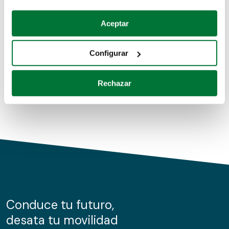
Coches de segunda mano
Si lo permite, también quisiéramos:
Aceptar
Recopilar información sobre su ubicación geográfica
Coches de km0
que puede tener una precisión de varios metros
Configurar
Coches de renting
Identificar su dispositivo analizándolo activamente
para buscar características específicas (huellas
Rechazar
digitales)
Obtenga más información sobre cómo se procesan sus
datos personales y establezca sus preferencias en la
sección de datos
. Puede cambiar o retirar su
consentimiento en cualquier momento en la Declaración
de cookies.
Las cookies de este sitio web se usan para personalizar
el contenido y los anuncios, ofrecer funciones de redes
sociales y analizar el tráfico. Además, compartimos
Conduce tu futuro,
información sobre el uso que haga del sitio web con
desata tu movilidad
nuestros partners de redes sociales, publicidad y análisis