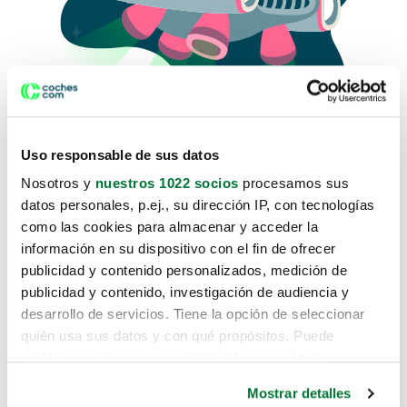
Uso responsable de sus datos
Nosotros y
nuestros 1022 socios
procesamos sus
datos personales, p.ej., su dirección IP, con tecnologías
como las cookies para almacenar y acceder la
Lo sentimos, no sabemos como
información en su dispositivo con el fin de ofrecer
te hemos traido hasta aquí.
publicidad y contenido personalizados, medición de
publicidad y contenido, investigación de audiencia y
desarrollo de servicios. Tiene la opción de seleccionar
Pero puedes encontrar el coche que estás
quién usa sus datos y con qué propósitos. Puede
buscando en alguno de estos enlaces:
cambiar o retirar su consentimiento en cualquier
momento desde la Declaración de cookies o clicando en
Coches nuevos
Mostrar detalles
el Menú de consentimiento.