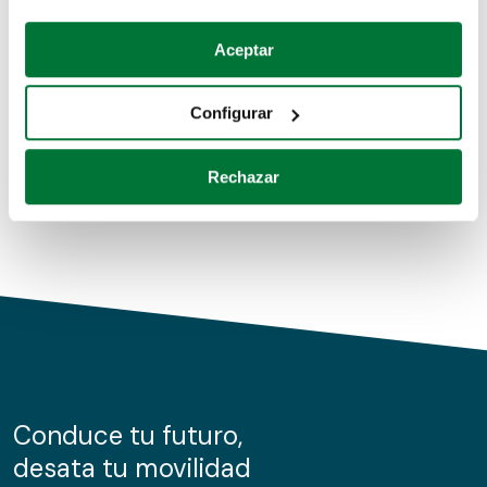
Coches de segunda mano
Si lo permite, también quisiéramos:
Aceptar
Recopilar información sobre su ubicación geográfica
Coches de km0
que puede tener una precisión de varios metros
Configurar
Coches de renting
Identificar su dispositivo analizándolo activamente
para buscar características específicas (huellas
Rechazar
digitales)
Obtenga más información sobre cómo se procesan sus
datos personales y establezca sus preferencias en la
sección de datos
. Puede cambiar o retirar su
consentimiento en cualquier momento en la Declaración
de cookies.
Las cookies de este sitio web se usan para personalizar
el contenido y los anuncios, ofrecer funciones de redes
sociales y analizar el tráfico. Además, compartimos
Conduce tu futuro,
información sobre el uso que haga del sitio web con
desata tu movilidad
nuestros partners de redes sociales, publicidad y análisis