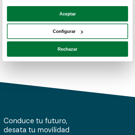
Coches de segunda mano
Si lo permite, también quisiéramos:
Aceptar
Recopilar información sobre su ubicación geográfica
Coches de km0
que puede tener una precisión de varios metros
Configurar
Coches de renting
Identificar su dispositivo analizándolo activamente
para buscar características específicas (huellas
Rechazar
digitales)
Obtenga más información sobre cómo se procesan sus
datos personales y establezca sus preferencias en la
sección de datos
. Puede cambiar o retirar su
consentimiento en cualquier momento en la Declaración
de cookies.
Las cookies de este sitio web se usan para personalizar
el contenido y los anuncios, ofrecer funciones de redes
sociales y analizar el tráfico. Además, compartimos
Conduce tu futuro,
información sobre el uso que haga del sitio web con
desata tu movilidad
nuestros partners de redes sociales, publicidad y análisis