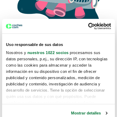
Uso responsable de sus datos
Nosotros y
nuestros 1022 socios
procesamos sus
datos personales, p.ej., su dirección IP, con tecnologías
como las cookies para almacenar y acceder la
Lo sentimos, no sabemos como
información en su dispositivo con el fin de ofrecer
te hemos traido hasta aquí.
publicidad y contenido personalizados, medición de
publicidad y contenido, investigación de audiencia y
desarrollo de servicios. Tiene la opción de seleccionar
Pero puedes encontrar el coche que estás
quién usa sus datos y con qué propósitos. Puede
buscando en alguno de estos enlaces:
cambiar o retirar su consentimiento en cualquier
momento desde la Declaración de cookies o clicando en
Coches nuevos
Mostrar detalles
el Menú de consentimiento.