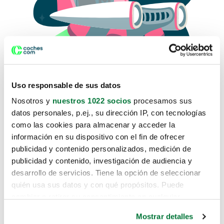
Uso responsable de sus datos
Nosotros y
nuestros 1022 socios
procesamos sus
datos personales, p.ej., su dirección IP, con tecnologías
como las cookies para almacenar y acceder la
Lo sentimos, no sabemos como
información en su dispositivo con el fin de ofrecer
te hemos traido hasta aquí.
publicidad y contenido personalizados, medición de
publicidad y contenido, investigación de audiencia y
desarrollo de servicios. Tiene la opción de seleccionar
Pero puedes encontrar el coche que estás
quién usa sus datos y con qué propósitos. Puede
buscando en alguno de estos enlaces:
cambiar o retirar su consentimiento en cualquier
momento desde la Declaración de cookies o clicando en
Coches nuevos
Mostrar detalles
el Menú de consentimiento.