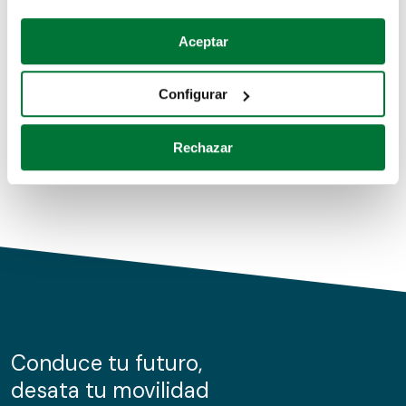
Coches de segunda mano
Si lo permite, también quisiéramos:
Aceptar
Recopilar información sobre su ubicación geográfica
Coches de km0
que puede tener una precisión de varios metros
Configurar
Coches de renting
Identificar su dispositivo analizándolo activamente
para buscar características específicas (huellas
Rechazar
digitales)
Obtenga más información sobre cómo se procesan sus
datos personales y establezca sus preferencias en la
sección de datos
. Puede cambiar o retirar su
consentimiento en cualquier momento en la Declaración
de cookies.
Las cookies de este sitio web se usan para personalizar
el contenido y los anuncios, ofrecer funciones de redes
sociales y analizar el tráfico. Además, compartimos
Conduce tu futuro,
información sobre el uso que haga del sitio web con
desata tu movilidad
nuestros partners de redes sociales, publicidad y análisis