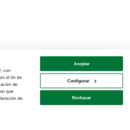
Aceptar
P, con
n el fin de
Configurar
gación de
con qué
Rechazar
laración de
Política de cookies
Contacto
 varios metros