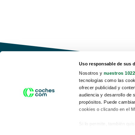
Uso responsable de sus 
Nosotros y
nuestros 1022
tecnologías como las cooki
Conduce tu futuro,
ofrecer publicidad y conte
desata tu movilidad
audiencia y desarrollo de 
propósitos. Puede cambiar
cookies o clicando en el 
Si lo permite, también qui
Acerca de nosotros
Aviso legal
Recopilar información