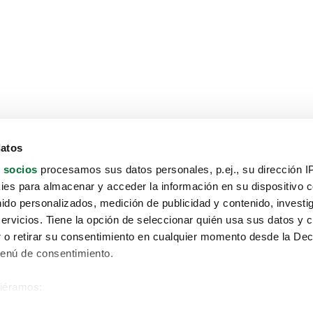
datos
 socios
procesamos sus datos personales, p.ej., su dirección I
es para almacenar y acceder la información en su dispositivo co
nido personalizados, medición de publicidad y contenido, investi
servicios. Tiene la opción de seleccionar quién usa sus datos y 
 o retirar su consentimiento en cualquier momento desde la Dec
Menú de consentimiento.
siéramos:
Aviso protección de datos
 sobre su ubicación geográfica que puede tener una precisión de