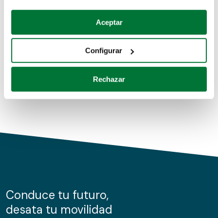
Coches de segunda mano
Si lo permite, también quisiéramos:
Aceptar
Recopilar información sobre su ubicación geográfica
Coches de km0
que puede tener una precisión de varios metros
Configurar
Coches de renting
Identificar su dispositivo analizándolo activamente
para buscar características específicas (huellas
Rechazar
digitales)
Obtenga más información sobre cómo se procesan sus
datos personales y establezca sus preferencias en la
sección de datos
. Puede cambiar o retirar su
consentimiento en cualquier momento en la Declaración
de cookies.
Las cookies de este sitio web se usan para personalizar
el contenido y los anuncios, ofrecer funciones de redes
sociales y analizar el tráfico. Además, compartimos
Conduce tu futuro,
información sobre el uso que haga del sitio web con
desata tu movilidad
nuestros partners de redes sociales, publicidad y análisis