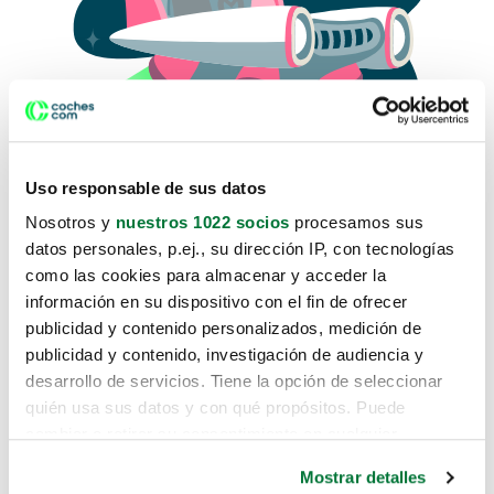
Uso responsable de sus datos
Nosotros y
nuestros 1022 socios
procesamos sus
datos personales, p.ej., su dirección IP, con tecnologías
como las cookies para almacenar y acceder la
Lo sentimos, no sabemos como
información en su dispositivo con el fin de ofrecer
te hemos traido hasta aquí.
publicidad y contenido personalizados, medición de
publicidad y contenido, investigación de audiencia y
desarrollo de servicios. Tiene la opción de seleccionar
Pero puedes encontrar el coche que estás
quién usa sus datos y con qué propósitos. Puede
buscando en alguno de estos enlaces:
cambiar o retirar su consentimiento en cualquier
momento desde la Declaración de cookies o clicando en
Coches nuevos
Mostrar detalles
el Menú de consentimiento.