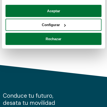
Coches de segunda mano
Si lo permite, también quisiéramos:
Aceptar
Recopilar información sobre su ubicación geográfica
Coches de km0
que puede tener una precisión de varios metros
Configurar
Coches de renting
Identificar su dispositivo analizándolo activamente
para buscar características específicas (huellas
Rechazar
digitales)
Obtenga más información sobre cómo se procesan sus
datos personales y establezca sus preferencias en la
sección de datos
. Puede cambiar o retirar su
consentimiento en cualquier momento en la Declaración
de cookies.
Las cookies de este sitio web se usan para personalizar
el contenido y los anuncios, ofrecer funciones de redes
sociales y analizar el tráfico. Además, compartimos
Conduce tu futuro,
información sobre el uso que haga del sitio web con
desata tu movilidad
nuestros partners de redes sociales, publicidad y análisis