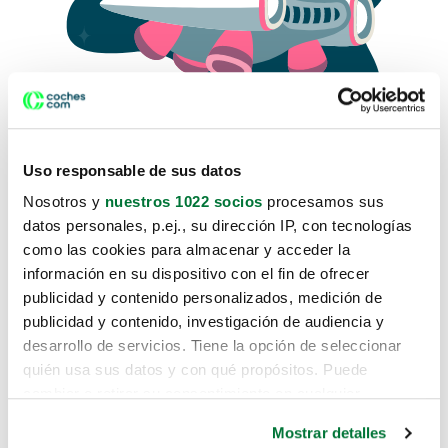
Uso responsable de sus datos
Nosotros y
nuestros 1022 socios
procesamos sus
datos personales, p.ej., su dirección IP, con tecnologías
como las cookies para almacenar y acceder la
Lo sentimos, no sabemos como
información en su dispositivo con el fin de ofrecer
te hemos traido hasta aquí.
publicidad y contenido personalizados, medición de
publicidad y contenido, investigación de audiencia y
desarrollo de servicios. Tiene la opción de seleccionar
Pero puedes encontrar el coche que estás
quién usa sus datos y con qué propósitos. Puede
buscando en alguno de estos enlaces:
cambiar o retirar su consentimiento en cualquier
momento desde la Declaración de cookies o clicando en
Coches nuevos
Mostrar detalles
el Menú de consentimiento.