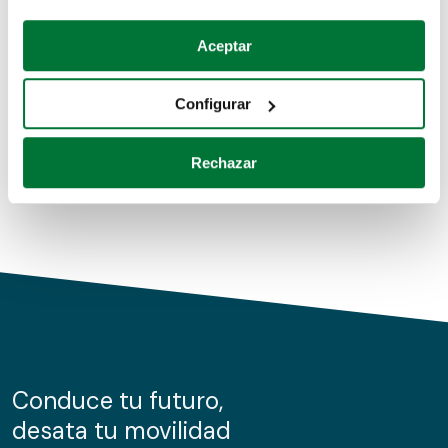
Coches de segunda mano
Si lo permite, también quisiéramos:
Aceptar
Recopilar información sobre su ubicación geográfica
Coches de km0
que puede tener una precisión de varios metros
Configurar
Coches de renting
Identificar su dispositivo analizándolo activamente
para buscar características específicas (huellas
Rechazar
digitales)
Obtenga más información sobre cómo se procesan sus
datos personales y establezca sus preferencias en la
sección de datos
. Puede cambiar o retirar su
consentimiento en cualquier momento en la Declaración
de cookies.
Las cookies de este sitio web se usan para personalizar
el contenido y los anuncios, ofrecer funciones de redes
sociales y analizar el tráfico. Además, compartimos
Conduce tu futuro,
información sobre el uso que haga del sitio web con
desata tu movilidad
nuestros partners de redes sociales, publicidad y análisis