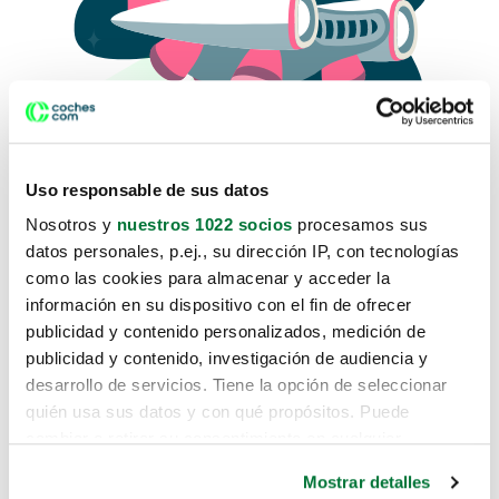
Uso responsable de sus datos
Nosotros y
nuestros 1022 socios
procesamos sus
datos personales, p.ej., su dirección IP, con tecnologías
como las cookies para almacenar y acceder la
Lo sentimos, no sabemos como
información en su dispositivo con el fin de ofrecer
te hemos traido hasta aquí.
publicidad y contenido personalizados, medición de
publicidad y contenido, investigación de audiencia y
desarrollo de servicios. Tiene la opción de seleccionar
Pero puedes encontrar el coche que estás
quién usa sus datos y con qué propósitos. Puede
buscando en alguno de estos enlaces:
cambiar o retirar su consentimiento en cualquier
momento desde la Declaración de cookies o clicando en
Coches nuevos
Mostrar detalles
el Menú de consentimiento.