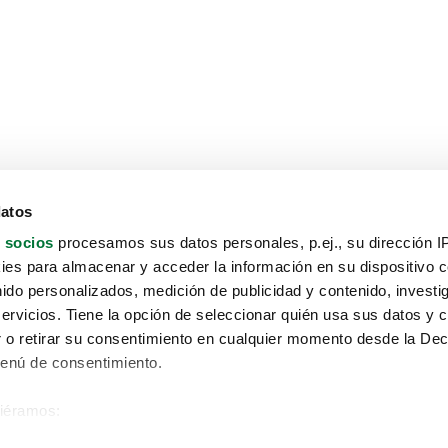
datos
 socios
procesamos sus datos personales, p.ej., su dirección I
es para almacenar y acceder la información en su dispositivo co
nido personalizados, medición de publicidad y contenido, investi
servicios. Tiene la opción de seleccionar quién usa sus datos y 
 o retirar su consentimiento en cualquier momento desde la Dec
Menú de consentimiento.
siéramos:
Aviso protección de datos
 sobre su ubicación geográfica que puede tener una precisión de