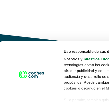
Uso responsable de sus 
Nosotros y
nuestros 1022
tecnologías como las cooki
Conduce tu futuro,
ofrecer publicidad y conte
desata tu movilidad
audiencia y desarrollo de 
propósitos. Puede cambiar
cookies o clicando en el 
Si lo permite, también qui
Acerca de nosotros
Aviso legal
Recopilar información