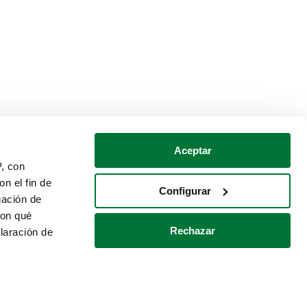
Aceptar
P, con
n el fin de
Configurar
gación de
con qué
Rechazar
laración de
Política de cookies
Contacto
 varios metros