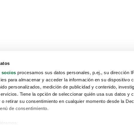
datos
 socios
procesamos sus datos personales, p.ej., su dirección I
es para almacenar y acceder la información en su dispositivo co
nido personalizados, medición de publicidad y contenido, investi
servicios. Tiene la opción de seleccionar quién usa sus datos y 
 o retirar su consentimiento en cualquier momento desde la Dec
Menú de consentimiento.
siéramos:
Aviso protección de datos
 sobre su ubicación geográfica que puede tener una precisión de