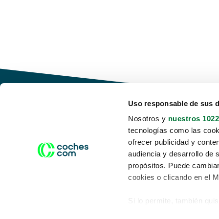
Uso responsable de sus 
Nosotros y
nuestros 1022
tecnologías como las cooki
Conduce tu futuro,
ofrecer publicidad y conte
desata tu movilidad
audiencia y desarrollo de 
propósitos. Puede cambiar
cookies o clicando en el 
Si lo permite, también qui
Acerca de nosotros
Aviso legal
Recopilar información