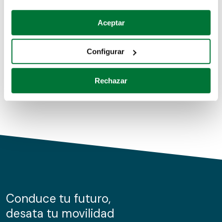
Coches de segunda mano
Si lo permite, también quisiéramos:
Aceptar
Recopilar información sobre su ubicación geográfica
Coches de km0
que puede tener una precisión de varios metros
Configurar
Coches de renting
Identificar su dispositivo analizándolo activamente
para buscar características específicas (huellas
Rechazar
digitales)
Obtenga más información sobre cómo se procesan sus
datos personales y establezca sus preferencias en la
sección de datos
. Puede cambiar o retirar su
consentimiento en cualquier momento en la Declaración
de cookies.
Las cookies de este sitio web se usan para personalizar
el contenido y los anuncios, ofrecer funciones de redes
sociales y analizar el tráfico. Además, compartimos
Conduce tu futuro,
información sobre el uso que haga del sitio web con
desata tu movilidad
nuestros partners de redes sociales, publicidad y análisis