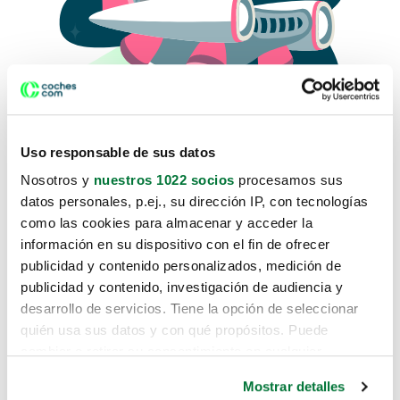
Uso responsable de sus datos
Nosotros y
nuestros 1022 socios
procesamos sus
datos personales, p.ej., su dirección IP, con tecnologías
como las cookies para almacenar y acceder la
Lo sentimos, no sabemos como
información en su dispositivo con el fin de ofrecer
te hemos traido hasta aquí.
publicidad y contenido personalizados, medición de
publicidad y contenido, investigación de audiencia y
desarrollo de servicios. Tiene la opción de seleccionar
Pero puedes encontrar el coche que estás
quién usa sus datos y con qué propósitos. Puede
buscando en alguno de estos enlaces:
cambiar o retirar su consentimiento en cualquier
momento desde la Declaración de cookies o clicando en
Coches nuevos
Mostrar detalles
el Menú de consentimiento.