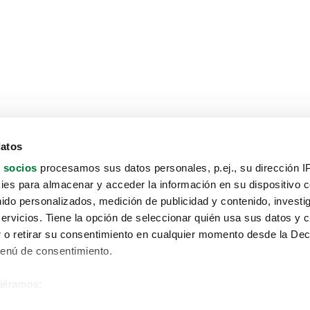
datos
 socios
procesamos sus datos personales, p.ej., su dirección I
es para almacenar y acceder la información en su dispositivo co
nido personalizados, medición de publicidad y contenido, investi
servicios. Tiene la opción de seleccionar quién usa sus datos y 
 o retirar su consentimiento en cualquier momento desde la Dec
Menú de consentimiento.
siéramos:
Aviso protección de datos
 sobre su ubicación geográfica que puede tener una precisión de