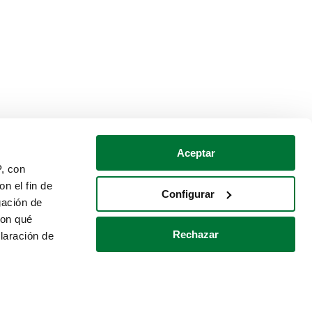
Aceptar
P, con
n el fin de
Configurar
gación de
con qué
Rechazar
laración de
Política de cookies
Contacto
 varios metros