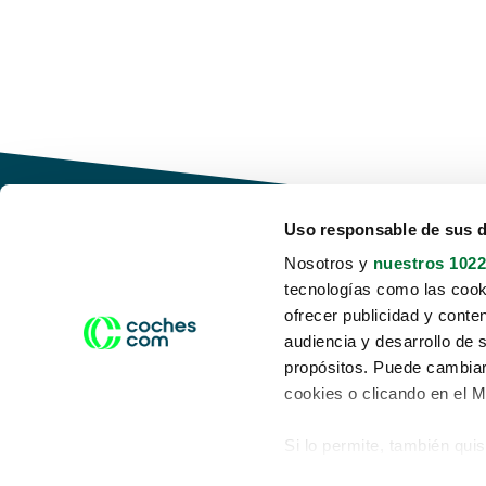
Uso responsable de sus 
Nosotros y
nuestros 1022
tecnologías como las cooki
Conduce tu futuro,
ofrecer publicidad y conte
desata tu movilidad
audiencia y desarrollo de 
propósitos. Puede cambiar
cookies o clicando en el 
Si lo permite, también qui
Acerca de nosotros
Aviso legal
Recopilar información