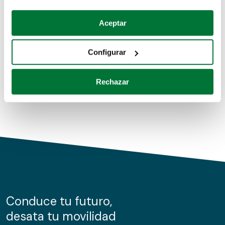
Coches de segunda mano
Si lo permite, también quisiéramos:
Aceptar
Recopilar información sobre su ubicación geográfica
Coches de km0
que puede tener una precisión de varios metros
Configurar
Coches de renting
Identificar su dispositivo analizándolo activamente
para buscar características específicas (huellas
Rechazar
digitales)
Obtenga más información sobre cómo se procesan sus
datos personales y establezca sus preferencias en la
sección de datos
. Puede cambiar o retirar su
consentimiento en cualquier momento en la Declaración
de cookies.
Las cookies de este sitio web se usan para personalizar
el contenido y los anuncios, ofrecer funciones de redes
sociales y analizar el tráfico. Además, compartimos
Conduce tu futuro,
información sobre el uso que haga del sitio web con
desata tu movilidad
nuestros partners de redes sociales, publicidad y análisis