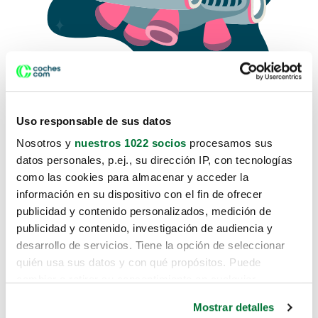
Uso responsable de sus datos
Nosotros y
nuestros 1022 socios
procesamos sus
datos personales, p.ej., su dirección IP, con tecnologías
como las cookies para almacenar y acceder la
Lo sentimos, no sabemos como
información en su dispositivo con el fin de ofrecer
te hemos traido hasta aquí.
publicidad y contenido personalizados, medición de
publicidad y contenido, investigación de audiencia y
desarrollo de servicios. Tiene la opción de seleccionar
Pero puedes encontrar el coche que estás
quién usa sus datos y con qué propósitos. Puede
buscando en alguno de estos enlaces:
cambiar o retirar su consentimiento en cualquier
momento desde la Declaración de cookies o clicando en
Coches nuevos
Mostrar detalles
el Menú de consentimiento.