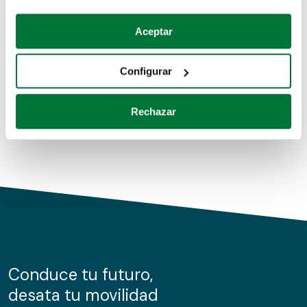
Coches de segunda mano
Si lo permite, también quisiéramos:
Aceptar
Recopilar información sobre su ubicación geográfica
Coches de km0
que puede tener una precisión de varios metros
Configurar
Coches de renting
Identificar su dispositivo analizándolo activamente
para buscar características específicas (huellas
Rechazar
digitales)
Obtenga más información sobre cómo se procesan sus
datos personales y establezca sus preferencias en la
sección de datos
. Puede cambiar o retirar su
consentimiento en cualquier momento en la Declaración
de cookies.
Las cookies de este sitio web se usan para personalizar
el contenido y los anuncios, ofrecer funciones de redes
sociales y analizar el tráfico. Además, compartimos
Conduce tu futuro,
información sobre el uso que haga del sitio web con
desata tu movilidad
nuestros partners de redes sociales, publicidad y análisis