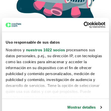
Uso responsable de sus datos
Nosotros y
nuestros 1022 socios
procesamos sus
datos personales, p.ej., su dirección IP, con tecnologías
como las cookies para almacenar y acceder la
Lo sentimos, no sabemos como
información en su dispositivo con el fin de ofrecer
te hemos traido hasta aquí.
publicidad y contenido personalizados, medición de
publicidad y contenido, investigación de audiencia y
desarrollo de servicios. Tiene la opción de seleccionar
Pero puedes encontrar el coche que estás
quién usa sus datos y con qué propósitos. Puede
buscando en alguno de estos enlaces:
cambiar o retirar su consentimiento en cualquier
momento desde la Declaración de cookies o clicando en
Coches nuevos
Mostrar detalles
el Menú de consentimiento.