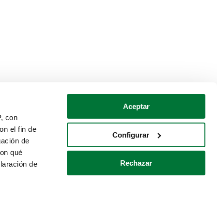
Aceptar
P, con
n el fin de
Configurar
gación de
con qué
Rechazar
laración de
Política de cookies
Contacto
 varios metros