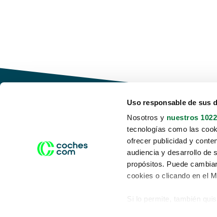
Uso responsable de sus 
Nosotros y
nuestros 1022
tecnologías como las cooki
Conduce tu futuro,
ofrecer publicidad y conte
desata tu movilidad
audiencia y desarrollo de 
propósitos. Puede cambiar
cookies o clicando en el 
Si lo permite, también qui
Acerca de nosotros
Aviso legal
Recopilar información