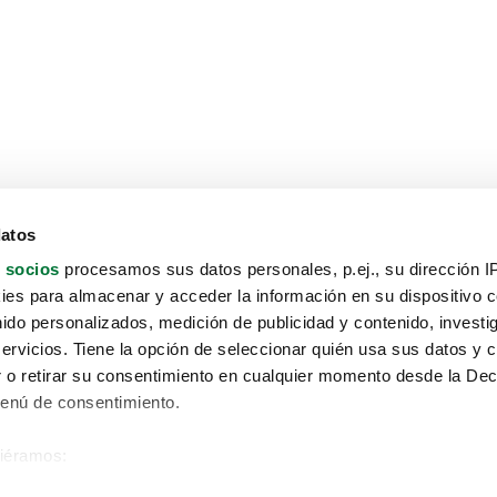
datos
 socios
procesamos sus datos personales, p.ej., su dirección I
es para almacenar y acceder la información en su dispositivo co
nido personalizados, medición de publicidad y contenido, investi
servicios. Tiene la opción de seleccionar quién usa sus datos y 
 o retirar su consentimiento en cualquier momento desde la Dec
Menú de consentimiento.
siéramos:
Aviso protección de datos
 sobre su ubicación geográfica que puede tener una precisión de