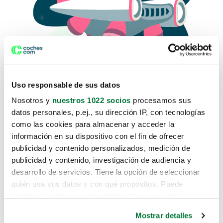
Uso responsable de sus datos
Nosotros y
nuestros 1022 socios
procesamos sus
datos personales, p.ej., su dirección IP, con tecnologías
como las cookies para almacenar y acceder la
Lo sentimos, no sabemos como
información en su dispositivo con el fin de ofrecer
te hemos traido hasta aquí.
publicidad y contenido personalizados, medición de
publicidad y contenido, investigación de audiencia y
desarrollo de servicios. Tiene la opción de seleccionar
Pero puedes encontrar el coche que estás
quién usa sus datos y con qué propósitos. Puede
buscando en alguno de estos enlaces:
cambiar o retirar su consentimiento en cualquier
momento desde la Declaración de cookies o clicando en
Coches nuevos
Mostrar detalles
el Menú de consentimiento.