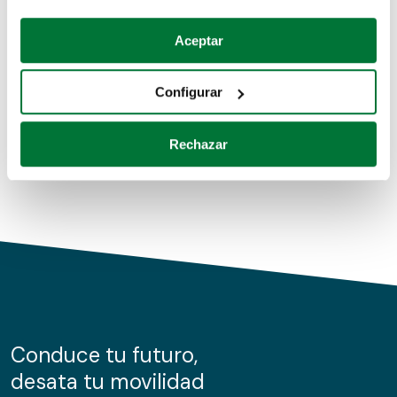
Coches de segunda mano
Si lo permite, también quisiéramos:
Aceptar
Recopilar información sobre su ubicación geográfica
Coches de km0
que puede tener una precisión de varios metros
Configurar
Coches de renting
Identificar su dispositivo analizándolo activamente
para buscar características específicas (huellas
Rechazar
digitales)
Obtenga más información sobre cómo se procesan sus
datos personales y establezca sus preferencias en la
sección de datos
. Puede cambiar o retirar su
consentimiento en cualquier momento en la Declaración
de cookies.
Las cookies de este sitio web se usan para personalizar
el contenido y los anuncios, ofrecer funciones de redes
sociales y analizar el tráfico. Además, compartimos
Conduce tu futuro,
información sobre el uso que haga del sitio web con
desata tu movilidad
nuestros partners de redes sociales, publicidad y análisis