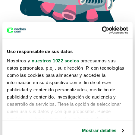
Uso responsable de sus datos
Nosotros y
nuestros 1022 socios
procesamos sus
datos personales, p.ej., su dirección IP, con tecnologías
como las cookies para almacenar y acceder la
Lo sentimos, no sabemos como
información en su dispositivo con el fin de ofrecer
te hemos traido hasta aquí.
publicidad y contenido personalizados, medición de
publicidad y contenido, investigación de audiencia y
desarrollo de servicios. Tiene la opción de seleccionar
Pero puedes encontrar el coche que estás
quién usa sus datos y con qué propósitos. Puede
buscando en alguno de estos enlaces:
cambiar o retirar su consentimiento en cualquier
momento desde la Declaración de cookies o clicando en
Coches nuevos
Mostrar detalles
el Menú de consentimiento.