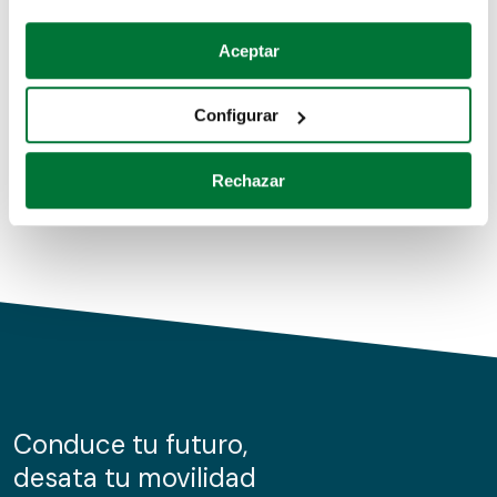
Coches de segunda mano
Si lo permite, también quisiéramos:
Aceptar
Recopilar información sobre su ubicación geográfica
Coches de km0
que puede tener una precisión de varios metros
Configurar
Coches de renting
Identificar su dispositivo analizándolo activamente
para buscar características específicas (huellas
Rechazar
digitales)
Obtenga más información sobre cómo se procesan sus
datos personales y establezca sus preferencias en la
sección de datos
. Puede cambiar o retirar su
consentimiento en cualquier momento en la Declaración
de cookies.
Las cookies de este sitio web se usan para personalizar
el contenido y los anuncios, ofrecer funciones de redes
sociales y analizar el tráfico. Además, compartimos
Conduce tu futuro,
información sobre el uso que haga del sitio web con
desata tu movilidad
nuestros partners de redes sociales, publicidad y análisis