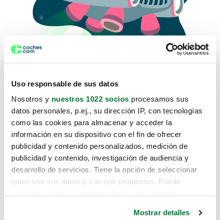
Uso responsable de sus datos
Nosotros y
nuestros 1022 socios
procesamos sus
datos personales, p.ej., su dirección IP, con tecnologías
como las cookies para almacenar y acceder la
Lo sentimos, no sabemos como
información en su dispositivo con el fin de ofrecer
te hemos traido hasta aquí.
publicidad y contenido personalizados, medición de
publicidad y contenido, investigación de audiencia y
desarrollo de servicios. Tiene la opción de seleccionar
Pero puedes encontrar el coche que estás
quién usa sus datos y con qué propósitos. Puede
buscando en alguno de estos enlaces:
cambiar o retirar su consentimiento en cualquier
momento desde la Declaración de cookies o clicando en
Coches nuevos
Mostrar detalles
el Menú de consentimiento.