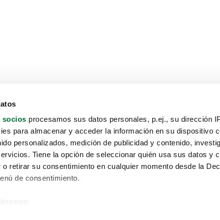
datos
 socios
procesamos sus datos personales, p.ej., su dirección I
es para almacenar y acceder la información en su dispositivo co
nido personalizados, medición de publicidad y contenido, investi
servicios. Tiene la opción de seleccionar quién usa sus datos y 
 o retirar su consentimiento en cualquier momento desde la Dec
Menú de consentimiento.
siéramos:
Aviso protección de datos
 sobre su ubicación geográfica que puede tener una precisión de