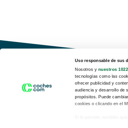
Uso responsable de sus 
Nosotros y
nuestros 1022
tecnologías como las cooki
Conduce tu futuro,
ofrecer publicidad y conte
desata tu movilidad
audiencia y desarrollo de 
propósitos. Puede cambiar
cookies o clicando en el 
Si lo permite, también qui
Acerca de nosotros
Aviso legal
Recopilar información