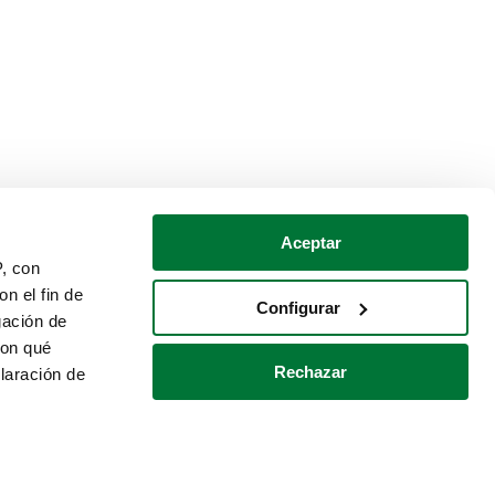
Aceptar
P, con
n el fin de
Configurar
gación de
con qué
Rechazar
laración de
Política de cookies
Contacto
 varios metros